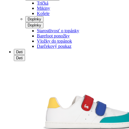
Tričká
Mikiny
Košele
Doplnky
Doplnky
Starostlivosť o topánky
Barefoot ponožky
Vložky do topánok
Darčekový poukaz
Deti
Deti