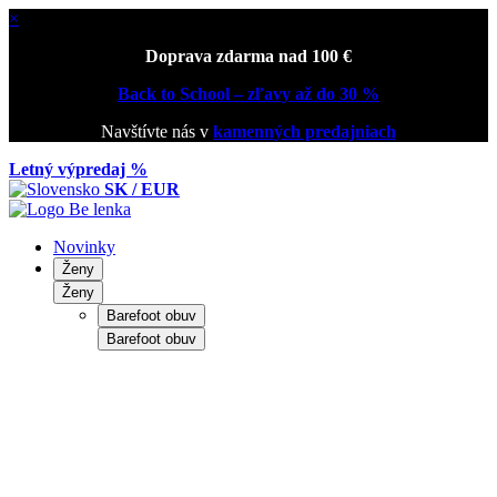
×
Doprava zdarma nad 100 €
Back to School – zľavy až do 30 %
Navštívte nás v
kamenných predajniach
Letný výpredaj %
SK / EUR
Novinky
Ženy
Ženy
Barefoot obuv
Barefoot obuv