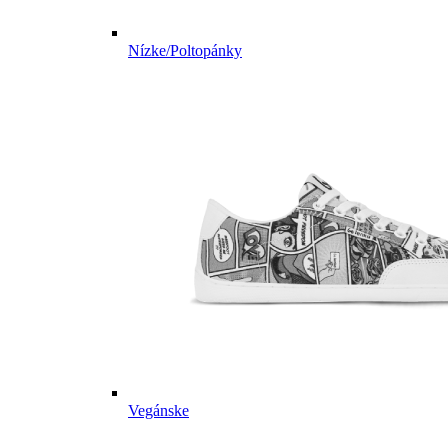
Nízke/Poltopánky
Vegánske