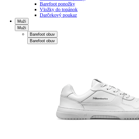
Barefoot ponožky
Vložky do topánok
Darčekový poukaz
Muži
Muži
Barefoot obuv
Barefoot obuv