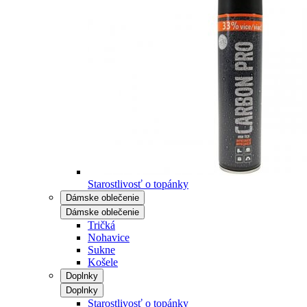
Starostlivosť o topánky
Dámske oblečenie
Dámske oblečenie
Tričká
Nohavice
Sukne
Košele
Doplnky
Doplnky
Starostlivosť o topánky