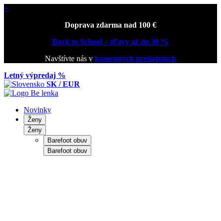
×
Doprava zdarma nad 100 €
Back to School – zľavy až do 30 %
Navštívte nás v
kamenných predajniach
Letný výpredaj %
SK / EUR
Novinky
Ženy
Ženy
Barefoot obuv
Barefoot obuv