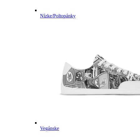
Nízke/Poltopánky
Vegánske