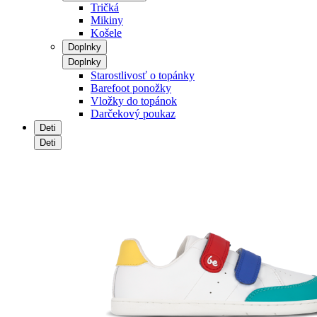
Tričká
Mikiny
Košele
Doplnky
Doplnky
Starostlivosť o topánky
Barefoot ponožky
Vložky do topánok
Darčekový poukaz
Deti
Deti