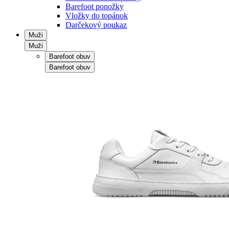
Barefoot ponožky
Vložky do topánok
Darčekový poukaz
Muži
Muži
Barefoot obuv
Barefoot obuv