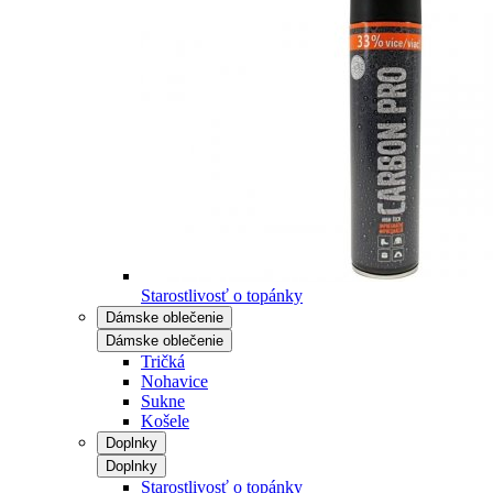
Starostlivosť o topánky
Dámske oblečenie
Dámske oblečenie
Tričká
Nohavice
Sukne
Košele
Doplnky
Doplnky
Starostlivosť o topánky