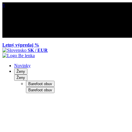
×
Letný výpredaj %
SK / EUR
Novinky
Ženy
Ženy
Barefoot obuv
Barefoot obuv