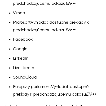
predchádzajúcemu odkazu
EN
•••
Vimeo
Microsoft
Vyhladat dostupné preklady k
predchádzajúcemu odkazu
EN
•••
Facebook
Google
LinkedIn
Livestream
SoundCloud
Európsky parlament
Vyhladat dostupné
preklady k predchádzajúcemu odkazu
EN
•••