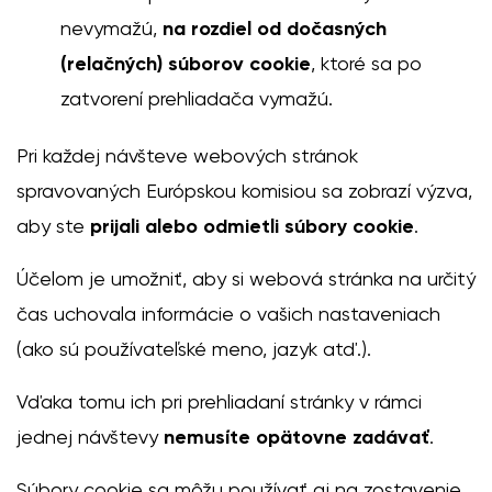
nevymažú,
na rozdiel od dočasných
(relačných) súborov cookie
, ktoré sa po
zatvorení prehliadača vymažú.
Pri každej návšteve webových stránok
spravovaných Európskou komisiou sa zobrazí výzva,
aby ste
prijali alebo odmietli súbory cookie
.
Účelom je umožniť, aby si webová stránka na určitý
čas uchovala informácie o vašich nastaveniach
(ako sú používateľské meno, jazyk atď.).
Vďaka tomu ich pri prehliadaní stránky v rámci
jednej návštevy
nemusíte opätovne zadávať
.
Súbory cookie sa môžu používať aj na zostavenie