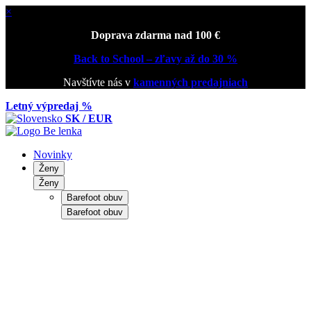
×
Doprava zdarma nad 100 €
Back to School – zľavy až do 30 %
Navštívte nás v
kamenných predajniach
Letný výpredaj %
SK / EUR
Novinky
Ženy
Ženy
Barefoot obuv
Barefoot obuv