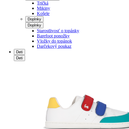
Tričká
Mikiny
Košele
Doplnky
Doplnky
Starostlivosť o topánky
Barefoot ponožky
Vložky do topánok
Darčekový poukaz
Deti
Deti