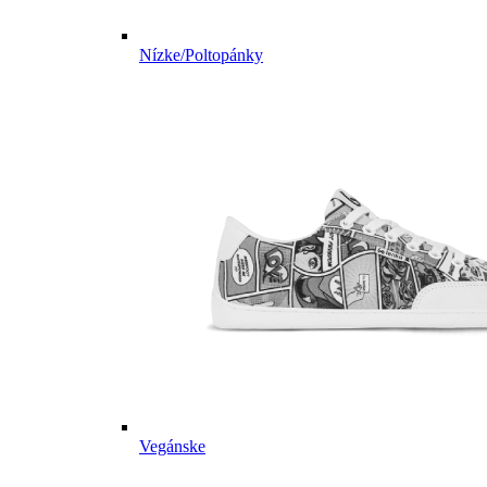
Nízke/Poltopánky
Vegánske