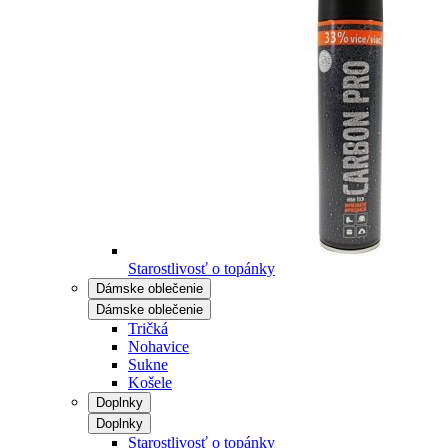
Starostlivosť o topánky
Dámske oblečenie
Dámske oblečenie
Tričká
Nohavice
Sukne
Košele
Doplnky
Doplnky
Starostlivosť o topánky