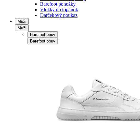
Barefoot ponožky
Vložky do topánok
Darčekový poukaz
Muži
Muži
Barefoot obuv
Barefoot obuv