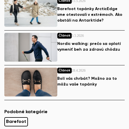
15.5.2026
Článok
Barefoot topánky ArcticEdge
sme otestovali v extrémoch. Ako
obstáli na Antarktíde?
5.5.2026
Článok
Nordic walking: prečo sa oplatí
vymeniť beh za zdravú chôdzu
28.4.2026
Článok
Bolí vás chrbát? Možno za to
môžu vaše topánky
Podobné kategórie
Barefoot