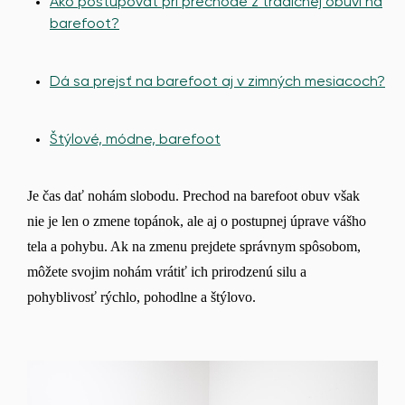
Ako postupovať pri prechode z tradičnej obuvi na
barefoot?
Dá sa prejsť na barefoot aj v zimných mesiacoch?
Štýlové, módne, barefoot
Je čas dať nohám slobodu. Prechod na barefoot obuv však
nie je len o zmene topánok, ale aj o postupnej úprave vášho
tela a pohybu. Ak na zmenu prejdete správnym spôsobom,
môžete svojim nohám vrátiť ich prirodzenú silu a
pohyblivosť rýchlo, pohodlne a štýlovo.