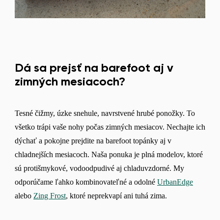
Dá sa prejsť na barefoot aj v
zimných mesiacoch?
Tesné čižmy, úzke snehule, navrstvené hrubé ponožky. To
Zmeniť región
všetko trápi vaše nohy počas zimných mesiacov. Nechajte ich
Vyberte krajinu dodania
dýchať a pokojne prejdite na barefoot topánky aj v
chladnejších mesiacoch. Naša ponuka je plná modelov, ktoré
sú protišmykové, vodoodpudivé aj chladuvzdorné. My
Vyberte jazyk
odporúčame ľahko kombinovateľné a odolné
UrbanEdge
alebo
Zing Frost
, ktoré neprekvapí ani tuhá zima.