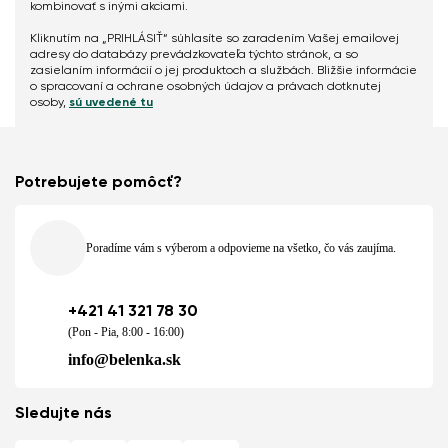
kombinovať s inými akciami.
Kliknutím na „PRIHLÁSIŤ“ súhlasíte so zaradením Vašej emailovej
adresy do databázy prevádzkovateľa týchto stránok, a so
zasielaním informácií o jej produktoch a službách. Bližšie informácie
o spracovaní a ochrane osobných údajov a právach dotknutej
osoby,
sú uvedené tu
Potrebujete pomôcť?
Poradíme vám s výberom a odpovieme na všetko, čo vás zaujíma.
+421 41 321 78 30
(Pon - Pia, 8:00 - 16:00)
info@belenka.sk
Sledujte nás