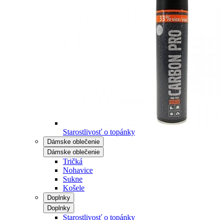
Starostlivosť o topánky
Dámske oblečenie
Dámske oblečenie
Tričká
Nohavice
Sukne
Košele
Doplnky
Doplnky
Starostlivosť o topánky