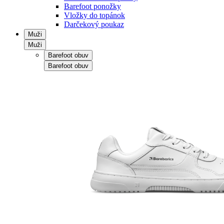
Barefoot ponožky
Vložky do topánok
Darčekový poukaz
Muži
Muži
Barefoot obuv
Barefoot obuv