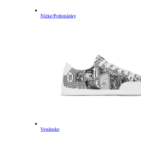
Nízke/Poltopánky
Vegánske