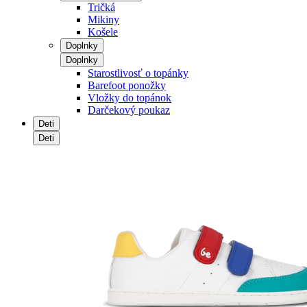
Tričká
Mikiny
Košele
Doplnky
Doplnky
Starostlivosť o topánky
Barefoot ponožky
Vložky do topánok
Darčekový poukaz
Deti
Deti