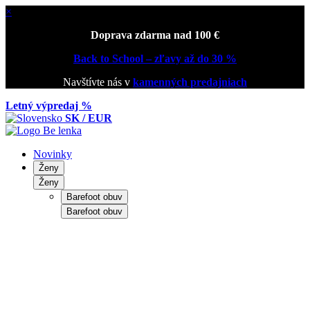
×
Doprava zdarma nad 100 €
Back to School – zľavy až do 30 %
Navštívte nás v
kamenných predajniach
Letný výpredaj %
SK / EUR
Novinky
Ženy
Ženy
Barefoot obuv
Barefoot obuv