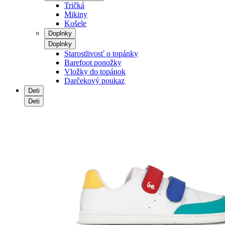
Tričká
Mikiny
Košele
Doplnky
Doplnky
Starostlivosť o topánky
Barefoot ponožky
Vložky do topánok
Darčekový poukaz
Deti
Deti