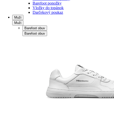
Barefoot ponožky
Vložky do topánok
Darčekový poukaz
Muži
Muži
Barefoot obuv
Barefoot obuv