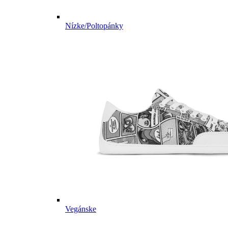
Nízke/Poltopánky
Vegánske