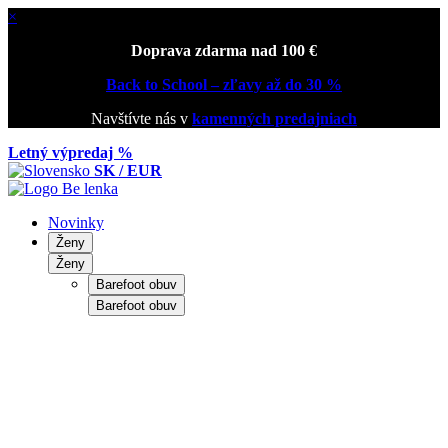
×
Doprava zdarma nad 100 €
Back to School – zľavy až do 30 %
Navštívte nás v
kamenných predajniach
Letný výpredaj %
SK / EUR
Novinky
Ženy
Ženy
Barefoot obuv
Barefoot obuv