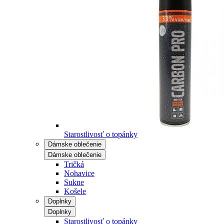
Starostlivosť o topánky
Dámske oblečenie
Dámske oblečenie
Tričká
Nohavice
Sukne
Košele
Doplnky
Doplnky
Starostlivosť o topánky