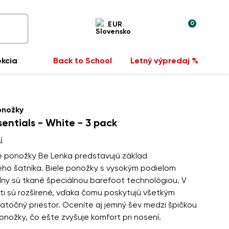
0
EUR
ekcia
Back to School
Letný výpredaj %
onožky
sentials - White - 3 pack
í
 ponožky Be Lenka predstavujú základ
ho šatníka. Biele ponožky s vysokým podielom
lny sú tkané špeciálnou barefoot technológiou. V
ti sú rozšírené, vďaka čomu poskytujú všetkým
atočný priestor. Oceníte aj jemný šev medzi špičkou
nožky, čo ešte zvyšuje komfort pri nosení.