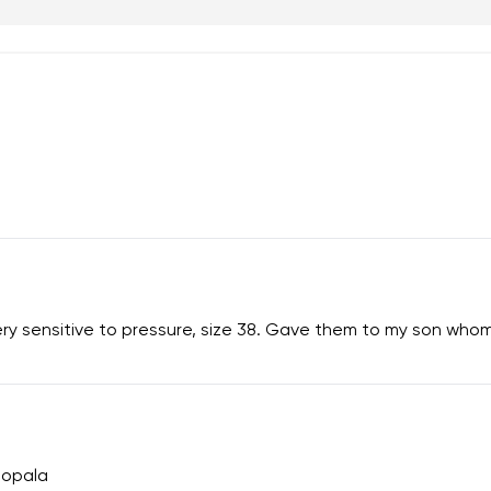
zvisko
Váš e-mail
Variant
Zmeniť región
y
Vyberte krajinu dodania
nie
Vyberte jazyk
ery sensitive to pressure, size 38. Gave them to my son whom 
pracovaním zadaných osobných údajov v zmysle
týchto podmienok
Zmeniť
stopala