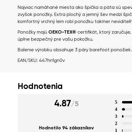
Najviac namáhané miesta ako špička a päta sú spe
zvyšok ponožky. Extra plochý a jemný šev medzi špi
komfortný vrchný lem robí ponožku takmer neviditeľ
Ponožky majú
OEKO-TEX®
certifikát, ktorý zaručuje
úplne bezpečný pre vašu pokožku.
Balenie výrobku obsahuje 3 páry barefoot ponožiek.
EAN/SKU: 447hn1gn0v
Hodnotenia
4.87
5
/
5
4
3
2
Hodnotilo 94 zákazníkov
1