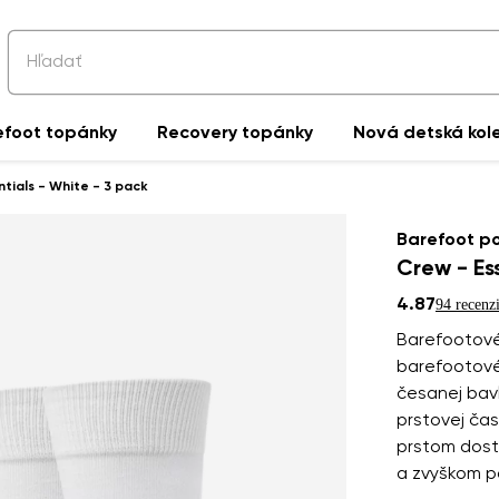
efoot topánky
Recovery topánky
Nová detská kol
tials - White - 3 pack
Barefoot p
Crew - Es
4.87
94 recenzi
Barefootové
barefootové
česanej bav
prstovej čas
prstom dost
a zvyškom po