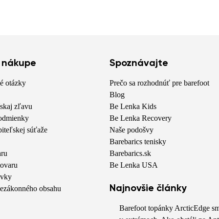
o nákupe
Spoznávajte
é otázky
Prečo sa rozhodnúť pre barefoot
Blog
skaj zľavu
Be Lenka Kids
odmienky
Be Lenka Recovery
biteľskej súťaže
Naše podošvy
Barebarics tenisky
aru
Barebarics.sk
tovaru
Be Lenka USA
avky
Najnovšie články
nezákonného obsahu
Barefoot topánky ArcticEdge sm