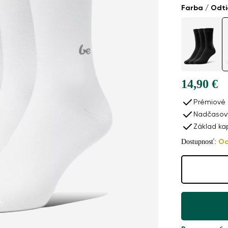
Farba / Odt
14,90 €
kty na rezerváciu
Barefoot ponožky - Crew - Essentials - White - 3
Prémiové 
Nadčasový
14
Základ ka
Dostupnosť:
Od
jňa: