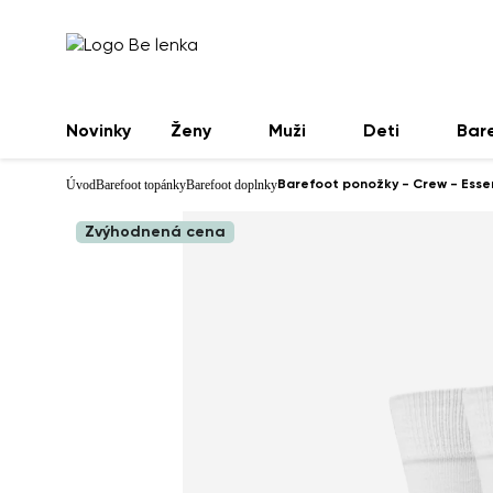
Novinky
Ženy
Muži
Deti
Bar
Úvod
Barefoot topánky
Barefoot doplnky
Barefoot ponožky - Crew - Essen
Zvýhodnená cena