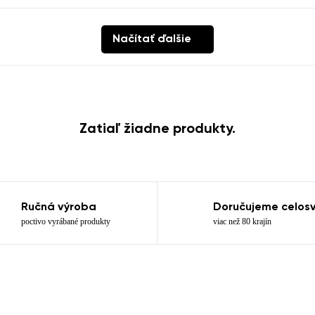
pracovaním zadaných osobných údajov v zmysle
týchto podmienok
Načítať ďalšie
Pridať hodnotenie
Zatiaľ žiadne produkty.
Ručná výroba
Doručujeme celos
poctivo vyrábané produkty
viac než 80 krajín