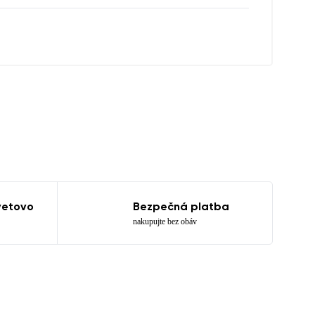
a ich zverejnením.
vetovo
Bezpečná platba
nakupujte bez obáv