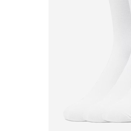
Produ
Preda