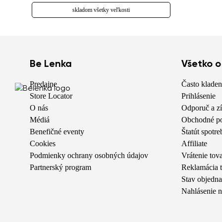
skladom všetky veľkosti
Be Lenka
Všetko 
Predajne
Často kladen
Store Locator
Prihlásenie
O nás
Odporuč a zí
Médiá
Obchodné p
Benefičné eventy
Štatút spotre
Cookies
Affiliate
Podmienky ochrany osobných údajov
Vrátenie tov
Partnerský program
Reklamácia 
Stav objedn
Nahlásenie 