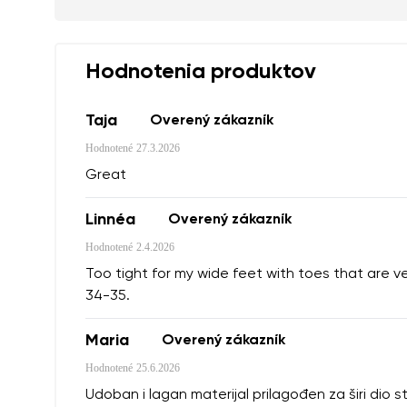
Vaše meno a prie
Hodnotenia produktov
Vaše meno
Taja
Overený zákazník
Hodnotené
27.3.2026
Variant
Číslo objednávk
Great
Linnéa
Overený zákazník
Otázka
Hodnotené
2.4.2026
Textové hodnote
Too tight for my wide feet with toes that are v
34-35.
Maria
Overený zákazník
Súhlasím so s
Hodnotené
25.6.2026
Hodnotenie
Udoban i lagan materijal prilagođen za širi dio 