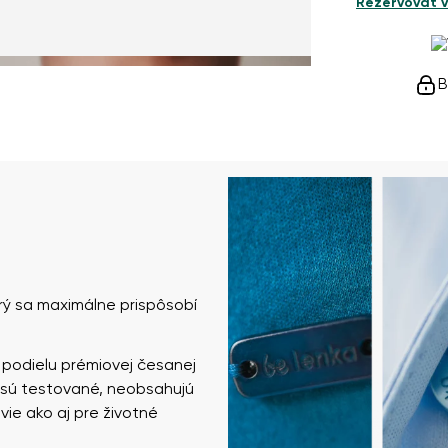
Rezervovať v
B
rý sa maximálne prispôsobí
 podielu prémiovej česanej
e sú testované, neobsahujú
vie ako aj pre životné