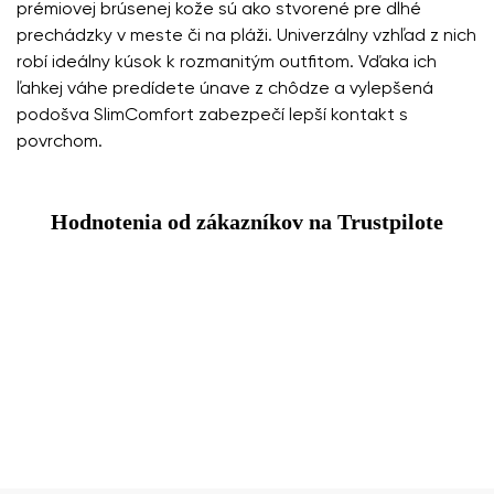
prémiovej brúsenej kože sú ako stvorené pre dlhé
prechádzky v meste či na pláži. Univerzálny vzhľad z nich
robí ideálny kúsok k rozmanitým outfitom. Vďaka ich
ľahkej váhe predídete únave z chôdze a vylepšená
podošva SlimComfort zabezpečí lepší kontakt s
povrchom.
Hodnotenia od zákazníkov na Trustpilote