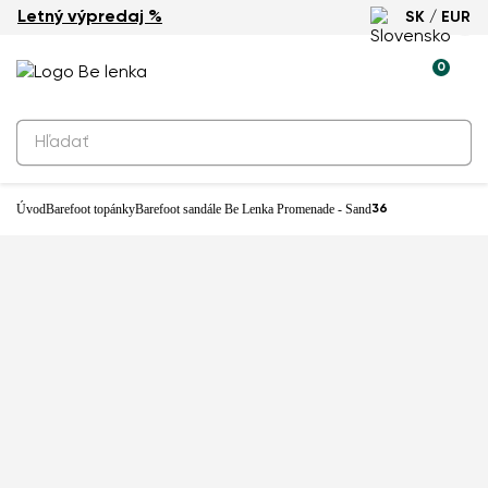
Letný výpredaj %
SK / EUR
0
Produkty na rezerváciu
Barefoot sandále Be Lenka
Promenade - Sand
99,90 €
Úvod
Barefoot topánky
Barefoot sandále Be Lenka Promenade - Sand
36
Predajňa: