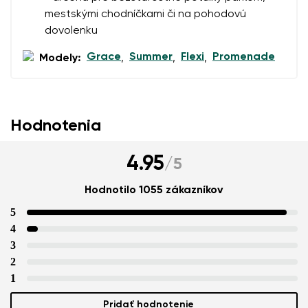
mestskými chodníčkami či na pohodovú
dovolenku
Grace
Summer
Flexi
Promenade
Modely:
,
,
,
Hodnotenia
4.95
/
5
Hodnotilo 1055 zákazníkov
5
4
3
2
1
Pridať hodnotenie