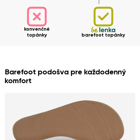
konvenčné
topánky
barefoot topánky
Barefoot podošva pre každodenný
komfort
Vaše meno a priezvisko
Vaše meno
Variant
Váš e-mail