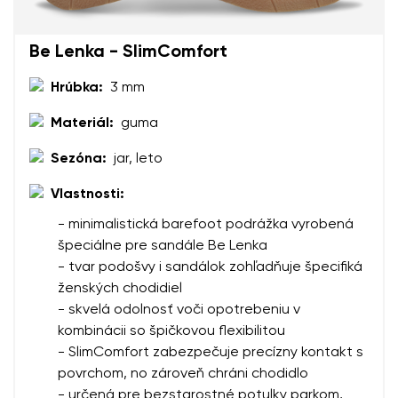
Zmeniť región
Číslo objednávky
Be Lenka - SlimComfort
Vyberte krajinu dodania
Variant
Hrúbka:
3 mm
Materiál:
guma
Textové hodnotenie
Vyberte jazyk
Sezóna:
jar, leto
Otázka
Vlastnosti:
- minimalistická barefoot podrážka vyrobená
Hodnotenie
špeciálne pre sandále Be Lenka
Zmeniť
- tvar podošvy i sandálok zohľadňuje špecifiká
Súhlasím so spracovaním zadaných osobných údajov v
ženských chodidiel
zmysle
týchto podmienok
a ich zverejnením.
Súhlasím so spracovaním zadaných osobných údajov v
- skvelá odolnosť voči opotrebeniu v
zmysle
týchto podmienok
a ich zverejnením.
kombinácii so špičkovou flexibilitou
- SlimComfort zabezpečuje precízny kontakt s
povrchom, no zároveň chráni chodidlo
Pridať hodnotenie
- určená pre bezstarostné potulky parkom,