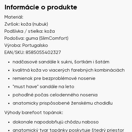
Informácie o produkte
Materiál:
Zvršok: koža (nubuk)
Podšívka / stielka: koža
Podošva: guma (SlimComfort)
Výroba: Portugalsko
EAN/SKU: 8585055402327
nadčasové sandále k sukni, šortkám i šatám
kvalitná koža vo viacerých farebných kombináciách
remienok pre bezproblémové nosenie
"must have" sandále na leto
pohodlné počas celodenného nosenia
anatomicky prispôsobené ženskému chodidlu
Výhody barefoot topánok:
dokonale napodobňujú chôdzu naboso
anatomický tvar topánky poskytuje štedrý priestor