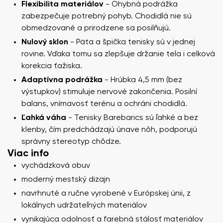
Flexibilita materiálov
- Ohybná podrážka
zabezpečuje potrebný pohyb. Chodidlá nie sú
obmedzované a prirodzene sa posilňujú.
Nulový sklon
- Päta a špička tenisky sú v jednej
rovine. Vďaka tomu sa zlepšuje držanie tela i celková
korekcia ťažiska.
Adaptívna podrážka
- Hrúbka 4,5 mm (bez
výstupkov) stimuluje nervové zakončenia. Posilní
balans, vnímavosť terénu a ochráni chodidlá.
Ľahká váha
- Tenisky Barebarics sú ľahké a bez
klenby, čím predchádzajú únave nôh, podporujú
správny stereotyp chôdze.
Viac info
vychádzková obuv
moderný mestský dizajn
navrhnuté a ručne vyrobené v Európskej únii, z
lokálnych udržateľných materiálov
vynikajúca odolnosť a farebná stálosť materiálov