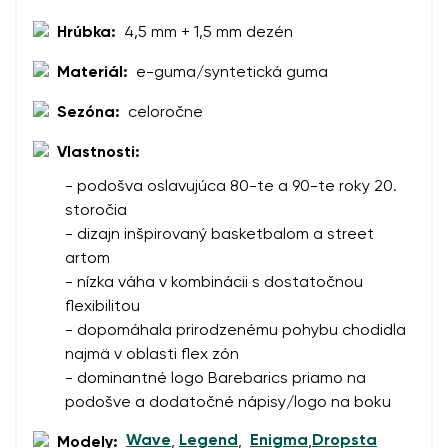
Hrúbka:
4,5 mm + 1,5 mm dezén
Materiál:
e-guma/syntetická guma
Sezóna:
celoročne
Vlastnosti:
- podošva oslavujúca 80-te a 90-te roky 20.
storočia
- dizajn inšpirovaný basketbalom a street
artom
- nízka váha v kombinácii s dostatočnou
flexibilitou
- dopomáhala prirodzenému pohybu chodidla
najmä v oblasti flex zón
- dominantné logo Barebarics priamo na
podošve a dodatočné nápisy/logo na boku
Wave
Legend
Enigma
Dropsta
Modely:
,
,
,