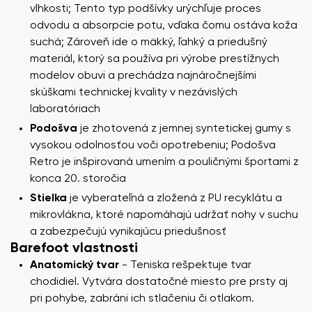
vlhkosti; Tento typ podšívky urýchľuje proces
odvodu a absorpcie potu, vďaka čomu ostáva koža
suchá; Zároveň ide o mäkký, ľahký a priedušný
materiál, ktorý sa používa pri výrobe prestížnych
modelov obuvi a prechádza najnáročnejšími
skúškami technickej kvality v nezávislých
laboratóriach
Podošva
je zhotovená z jemnej syntetickej gumy s
vysokou odolnosťou voči opotrebeniu; Podošva
Retro je inšpirovaná umením a pouličnými športami z
konca 20. storočia
Stielka
je vyberateľná a zložená z PU recyklátu a
mikrovlákna, ktoré napomáhajú udržať nohy v suchu
a zabezpečujú vynikajúcu priedušnosť
Barefoot vlastnosti
Anatomický tvar
- Teniska rešpektuje tvar
chodidiel. Vytvára dostatočné miesto pre prsty aj
pri pohybe, zabráni ich stlačeniu či otlakom.