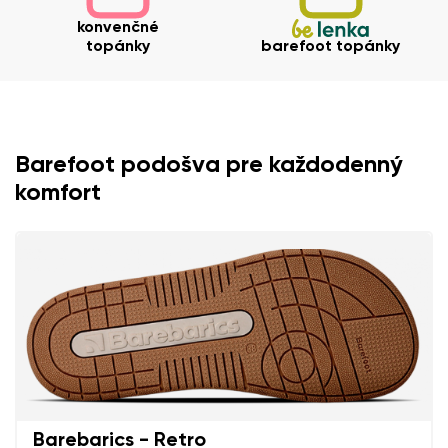
konvenčné
topánky
barefoot topánky
Hodnotenie
Zmeniť
Súhlasím so spracovaním zadaných osobných údajov v
zmysle
týchto podmienok
a ich zverejnením.
Súhlasím so spracovaním zadaných osobných údajov v
zmysle
týchto podmienok
a ich zverejnením.
Barefoot podošva pre každodenný
komfort
Pridať hodnotenie
Barebarics - Retro