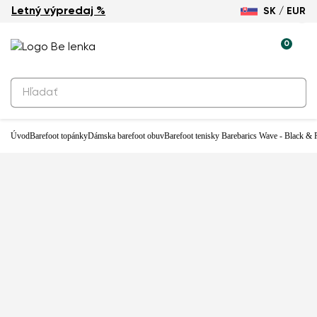
Letný výpredaj %
SK / EUR
0
Produkty na rezerváciu
Barefoot tenisky Barebarics Wave -
Black & Red
99,90 €
Úvod
Barefoot topánky
Dámska barefoot obuv
Barefoot tenisky Barebarics Wave - Black & 
Predajňa: