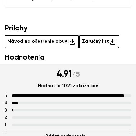
Prílohy
Návod na ošetrenie obuvi
Záručný list
Hodnotenia
4.91
/
5
Hodnotilo 1021 zákazníkov
5
4
3
2
1