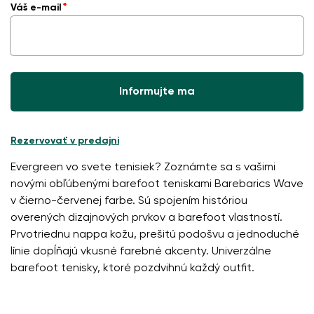
Váš e-mail
Informujte ma
Rezervovať v predajni
Evergreen vo svete tenisiek? Zoznámte sa s vašimi
novými obľúbenými barefoot teniskami Barebarics Wave
v čierno-červenej farbe. Sú spojením históriou
overených dizajnových prvkov a barefoot vlastností.
Prvotriednu nappa kožu, prešitú podošvu a jednoduché
línie dopĺňajú vkusné farebné akcenty. Univerzálne
barefoot tenisky, ktoré pozdvihnú každý outfit.