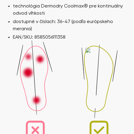
technológia Dermodry Coolmax® pre kontinuálny
odvod vlhkosti
dostupné v číslach: 36-47 (podľa európskeho
merania)
Vaše meno a priezvisko
EAN/SKU: 8585056111358
Vaše meno
Variant
Váš e-mail
Zmeniť región
Číslo objednávky
Vyberte krajinu dodania
Variant
Textové hodnotenie
Vyberte jazyk
Otázka