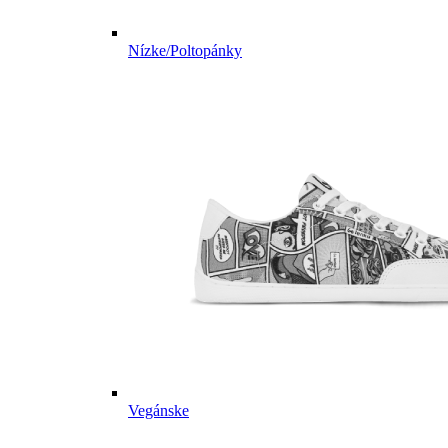
Nízke/Poltopánky
Vegánske