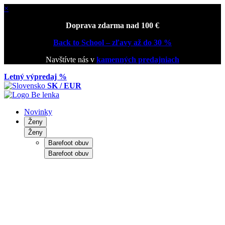
×
Doprava zdarma nad 100 €
Back to School – zľavy až do 30 %
Navštívte nás v
kamenných predajniach
Letný výpredaj %
SK / EUR
Novinky
Ženy
Ženy
Barefoot obuv
Barefoot obuv