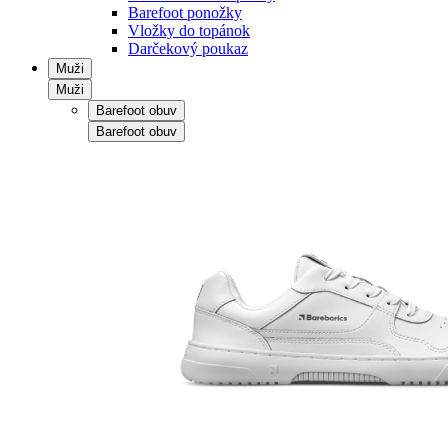
Barefoot ponožky
Vložky do topánok
Darčekový poukaz
Muži
Muži
Barefoot obuv
Barefoot obuv