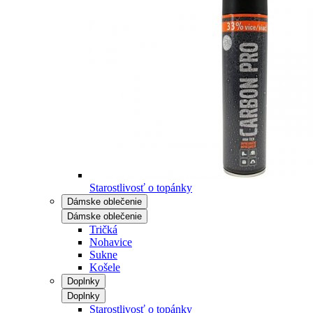
Starostlivosť o topánky
Dámske oblečenie
Dámske oblečenie
Tričká
Nohavice
Sukne
Košele
Doplnky
Doplnky
Starostlivosť o topánky