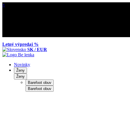
×
Letný výpredaj %
SK / EUR
Novinky
Ženy
Ženy
Barefoot obuv
Barefoot obuv