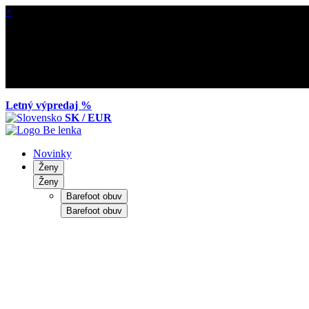
×
Letný výpredaj %
SK / EUR
Novinky
Ženy
Ženy
Barefoot obuv
Barefoot obuv