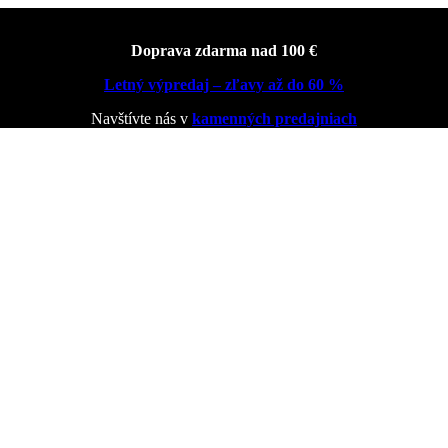
Doprava zdarma nad 100 €
Letný výpredaj – zľavy až do 60 %
Navštívte nás v
kamenných predajniach