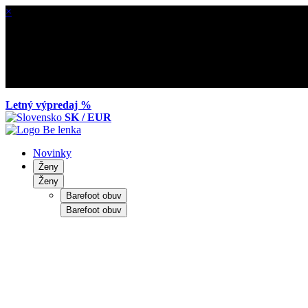
×
Letný výpredaj %
SK / EUR
Novinky
Ženy
Ženy
Barefoot obuv
Barefoot obuv