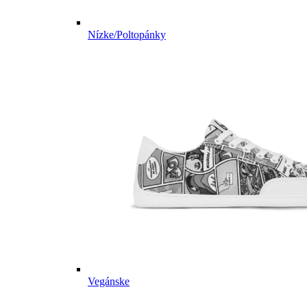
Nízke/Poltopánky
Vegánske