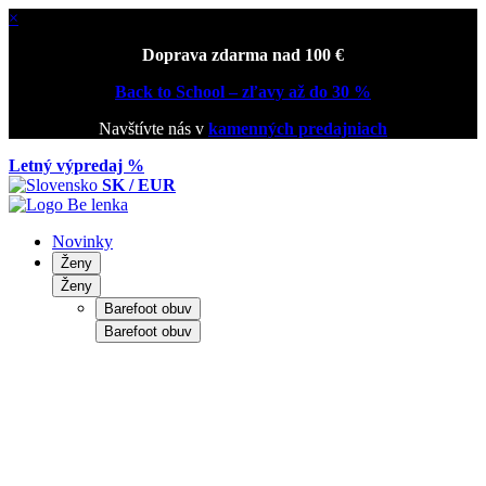
×
Doprava zdarma nad 100 €
Back to School – zľavy až do 30 %
Navštívte nás v
kamenných predajniach
Letný výpredaj %
SK / EUR
Novinky
Ženy
Ženy
Barefoot obuv
Barefoot obuv