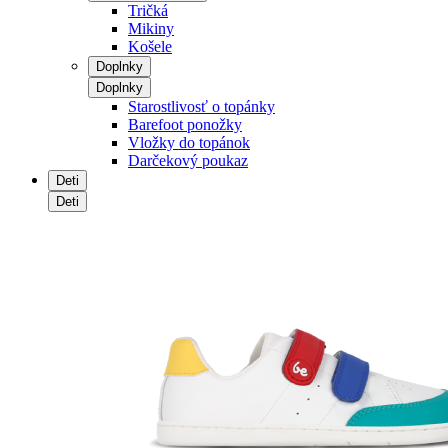
Tričká
Mikiny
Košele
Doplnky
Doplnky
Starostlivosť o topánky
Barefoot ponožky
Vložky do topánok
Darčekový poukaz
Deti
Deti