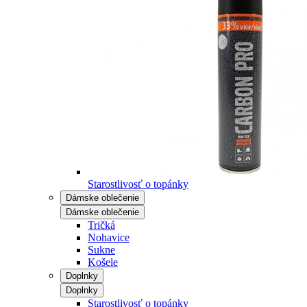
Starostlivosť o topánky
Dámske oblečenie
Dámske oblečenie
Tričká
Nohavice
Sukne
Košele
Doplnky
Doplnky
Starostlivosť o topánky