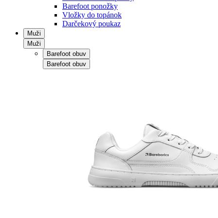
Barefoot ponožky
Vložky do topánok
Darčekový poukaz
Muži
Muži
Barefoot obuv
Barefoot obuv