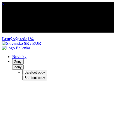
×
Letný výpredaj %
SK / EUR
Novinky
Ženy
Ženy
Barefoot obuv
Barefoot obuv