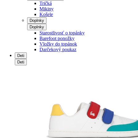
Tričká
Mikiny
Košele
Doplnky
Doplnky
Starostlivosť o topánky
Barefoot ponožky
Vložky do topánok
Darčekový poukaz
Deti
Deti