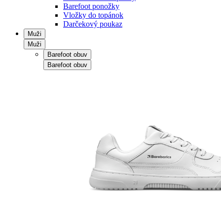
Barefoot ponožky
Vložky do topánok
Darčekový poukaz
Muži
Muži
Barefoot obuv
Barefoot obuv