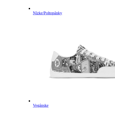
Nízke/Poltopánky
Vegánske