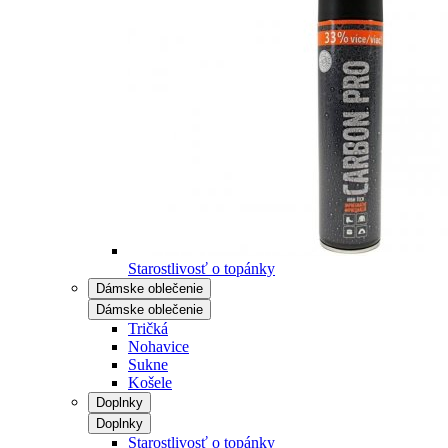
Starostlivosť o topánky
Dámske oblečenie
Dámske oblečenie
Tričká
Nohavice
Sukne
Košele
Doplnky
Doplnky
Starostlivosť o topánky