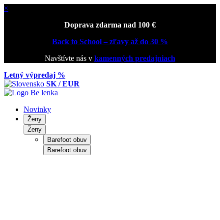
×
Doprava zdarma nad 100 €
Back to School – zľavy až do 30 %
Navštívte nás v
kamenných predajniach
Letný výpredaj %
SK / EUR
Novinky
Ženy
Ženy
Barefoot obuv
Barefoot obuv