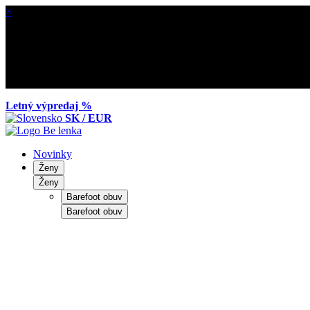
×
Letný výpredaj %
SK / EUR
Novinky
Ženy
Ženy
Barefoot obuv
Barefoot obuv