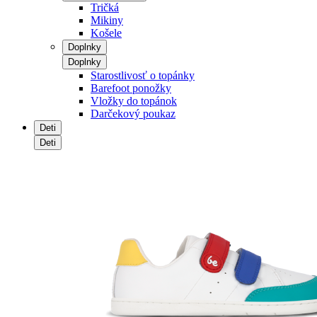
Tričká
Mikiny
Košele
Doplnky
Doplnky
Starostlivosť o topánky
Barefoot ponožky
Vložky do topánok
Darčekový poukaz
Deti
Deti