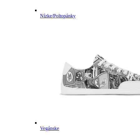
Nízke/Poltopánky
Vegánske