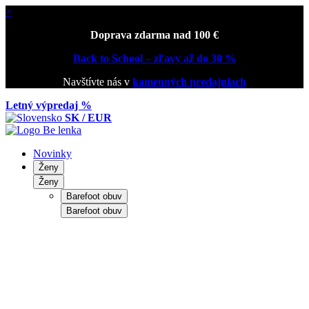
×
Doprava zdarma nad 100 €
Back to School – zľavy až do 30 %
Navštívte nás v
kamenných predajniach
Letný výpredaj %
SK / EUR
Novinky
Ženy
Ženy
Barefoot obuv
Barefoot obuv