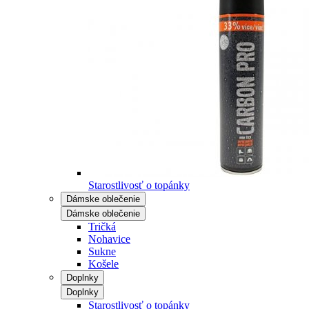
Starostlivosť o topánky
Dámske oblečenie
Dámske oblečenie
Tričká
Nohavice
Sukne
Košele
Doplnky
Doplnky
Starostlivosť o topánky