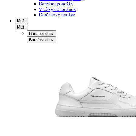
Barefoot ponožky
Vložky do topánok
Darčekový poukaz
Muži
Muži
Barefoot obuv
Barefoot obuv