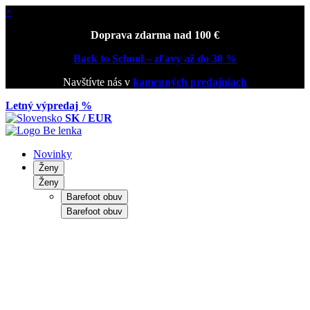
×
Doprava zdarma nad 100 €
Back to School – zľavy až do 30 %
Navštívte nás v
kamenných predajniach
Letný výpredaj %
SK / EUR
Novinky
Ženy
Ženy
Barefoot obuv
Barefoot obuv