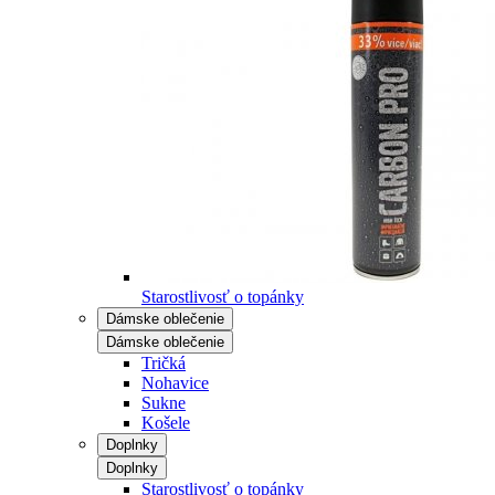
Starostlivosť o topánky
Dámske oblečenie
Dámske oblečenie
Tričká
Nohavice
Sukne
Košele
Doplnky
Doplnky
Starostlivosť o topánky