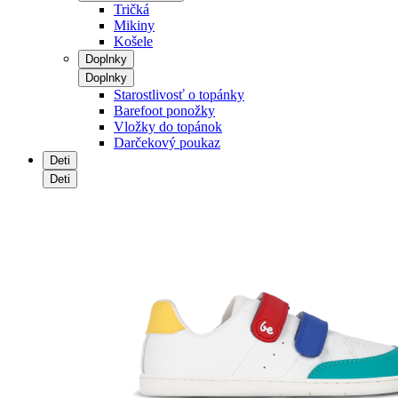
Tričká
Mikiny
Košele
Doplnky
Doplnky
Starostlivosť o topánky
Barefoot ponožky
Vložky do topánok
Darčekový poukaz
Deti
Deti