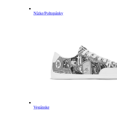
Nízke/Poltopánky
Vegánske