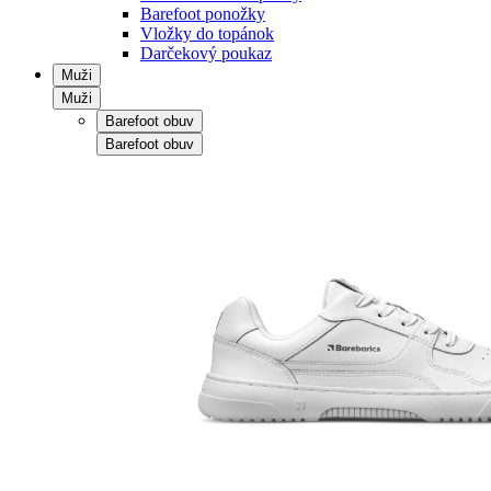
Barefoot ponožky
Vložky do topánok
Darčekový poukaz
Muži
Muži
Barefoot obuv
Barefoot obuv