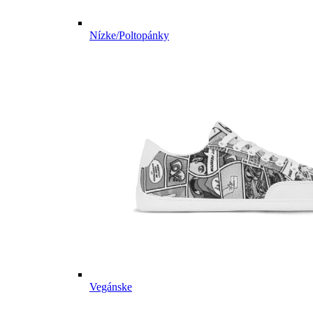
Nízke/Poltopánky
Vegánske