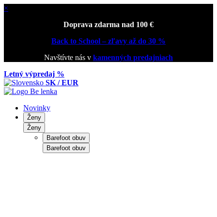
×
Doprava zdarma nad 100 €
Back to School – zľavy až do 30 %
Navštívte nás v
kamenných predajniach
Letný výpredaj %
SK / EUR
Novinky
Ženy
Ženy
Barefoot obuv
Barefoot obuv