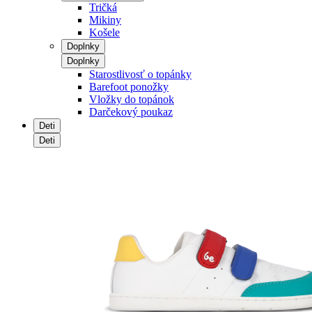
Tričká
Mikiny
Košele
Doplnky
Doplnky
Starostlivosť o topánky
Barefoot ponožky
Vložky do topánok
Darčekový poukaz
Deti
Deti