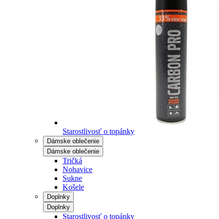
Starostlivosť o topánky
Dámske oblečenie
Dámske oblečenie
Tričká
Nohavice
Sukne
Košele
Doplnky
Doplnky
Starostlivosť o topánky