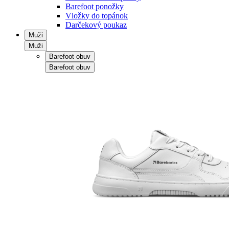
Barefoot ponožky
Vložky do topánok
Darčekový poukaz
Muži
Muži
Barefoot obuv
Barefoot obuv