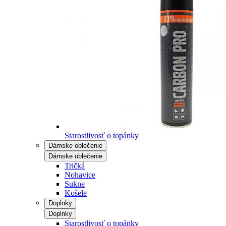
Starostlivosť o topánky
Dámske oblečenie
Dámske oblečenie
Tričká
Nohavice
Sukne
Košele
Doplnky
Doplnky
Starostlivosť o topánky