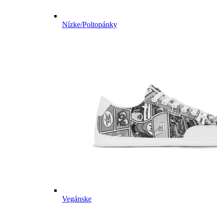
Nízke/Poltopánky
Vegánske