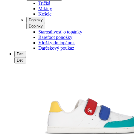
Tričká
Mikiny
Košele
Doplnky
Doplnky
Starostlivosť o topánky
Barefoot ponožky
Vložky do topánok
Darčekový poukaz
Deti
Deti