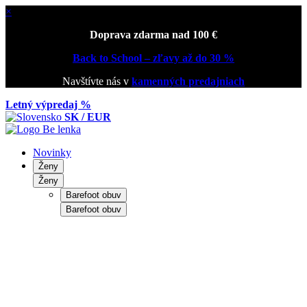
×
Doprava zdarma nad 100 €
Back to School – zľavy až do 30 %
Navštívte nás v
kamenných predajniach
Letný výpredaj %
SK / EUR
Novinky
Ženy
Ženy
Barefoot obuv
Barefoot obuv