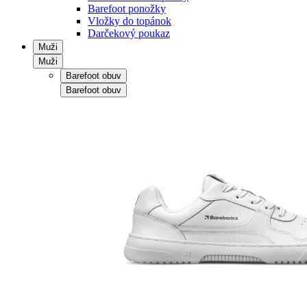
Barefoot ponožky
Vložky do topánok
Darčekový poukaz
Muži
Muži
Barefoot obuv
Barefoot obuv