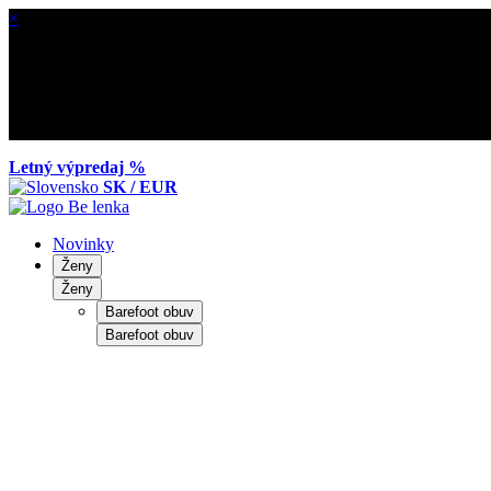
×
Letný výpredaj %
SK / EUR
Novinky
Ženy
Ženy
Barefoot obuv
Barefoot obuv