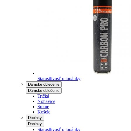
Starostlivosť o topánky
Dámske oblečenie
Dámske oblečenie
Tričká
Nohavice
Sukne
Košele
Doplnky
Doplnky
Starostlivosť o topánky