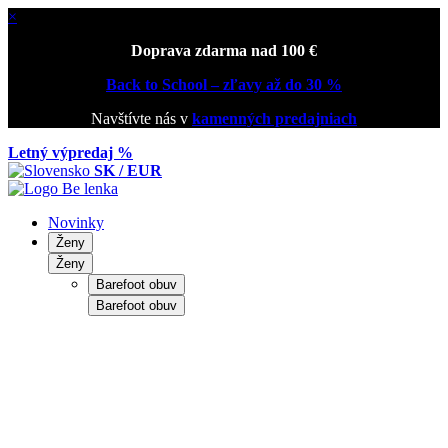
×
Doprava zdarma nad 100 €
Back to School – zľavy až do 30 %
Navštívte nás v
kamenných predajniach
Letný výpredaj %
SK / EUR
Novinky
Ženy
Ženy
Barefoot obuv
Barefoot obuv