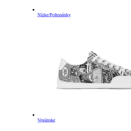
Nízke/Poltopánky
Vegánske