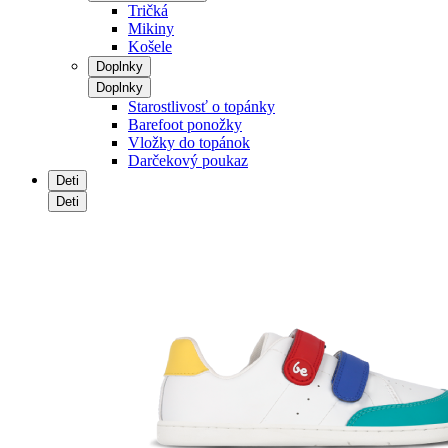
Tričká
Mikiny
Košele
Doplnky
Doplnky
Starostlivosť o topánky
Barefoot ponožky
Vložky do topánok
Darčekový poukaz
Deti
Deti