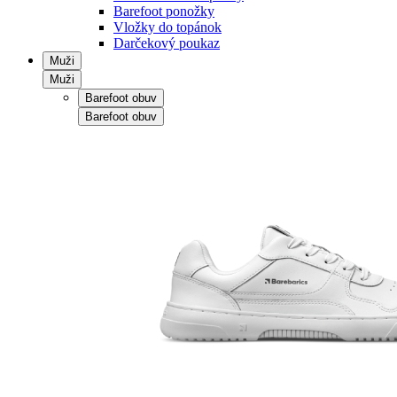
Barefoot ponožky
Vložky do topánok
Darčekový poukaz
Muži
Muži
Barefoot obuv
Barefoot obuv