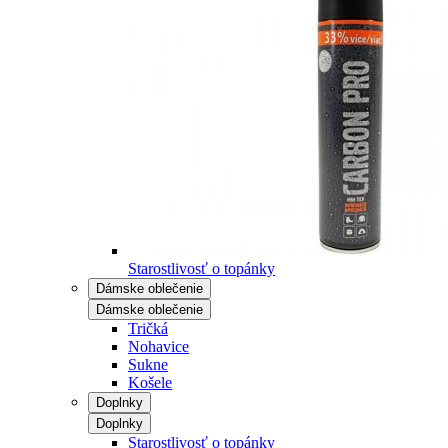
Starostlivosť o topánky
Dámske oblečenie
Dámske oblečenie
Tričká
Nohavice
Sukne
Košele
Doplnky
Doplnky
Starostlivosť o topánky