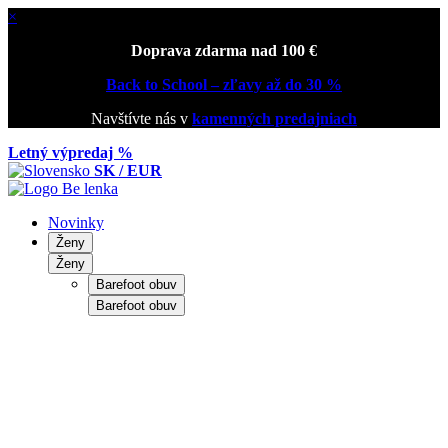
×
Doprava zdarma nad 100 €
Back to School – zľavy až do 30 %
Navštívte nás v
kamenných predajniach
Letný výpredaj %
SK / EUR
Novinky
Ženy
Ženy
Barefoot obuv
Barefoot obuv