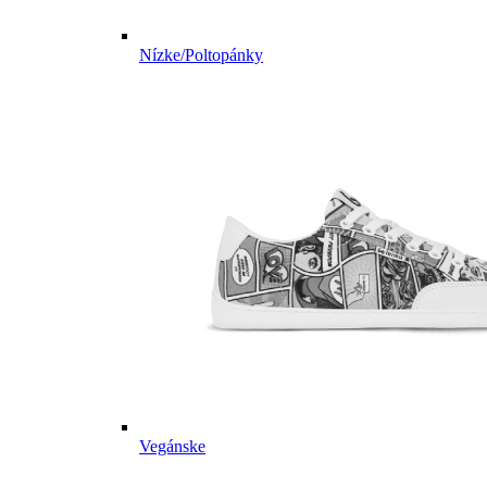
Nízke/Poltopánky
Vegánske