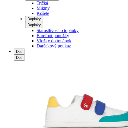
Tričká
Mikiny
Košele
Doplnky
Doplnky
Starostlivosť o topánky
Barefoot ponožky
Vložky do topánok
Darčekový poukaz
Deti
Deti