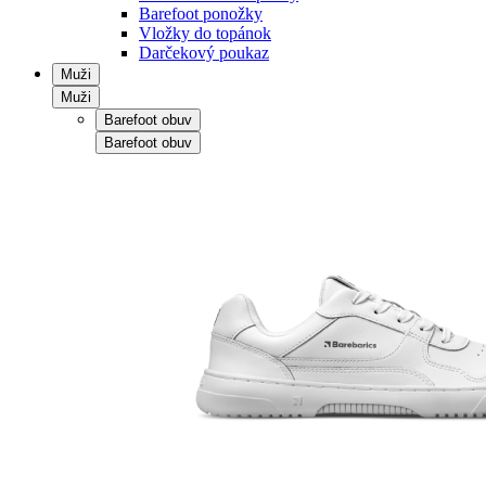
Barefoot ponožky
Vložky do topánok
Darčekový poukaz
Muži
Muži
Barefoot obuv
Barefoot obuv