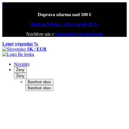
×
Doprava zdarma nad 100 €
Back to School – zľavy až do 30 %
Navštívte nás v
kamenných predajniach
Letný výpredaj %
SK / EUR
Novinky
Ženy
Ženy
Barefoot obuv
Barefoot obuv