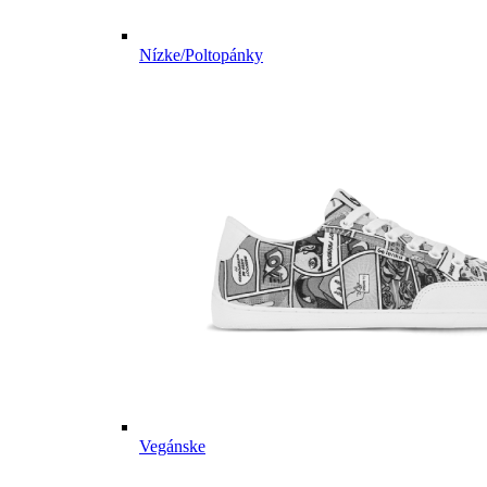
Nízke/Poltopánky
Vegánske