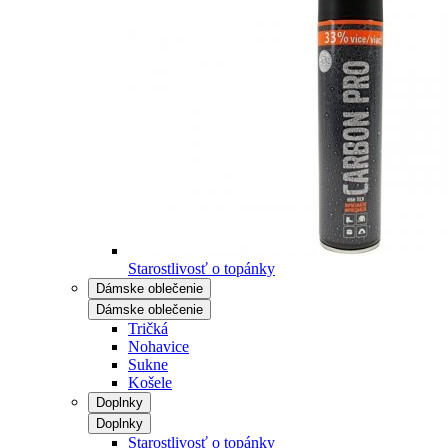
Starostlivosť o topánky
Dámske oblečenie
Dámske oblečenie
Tričká
Nohavice
Sukne
Košele
Doplnky
Doplnky
Starostlivosť o topánky