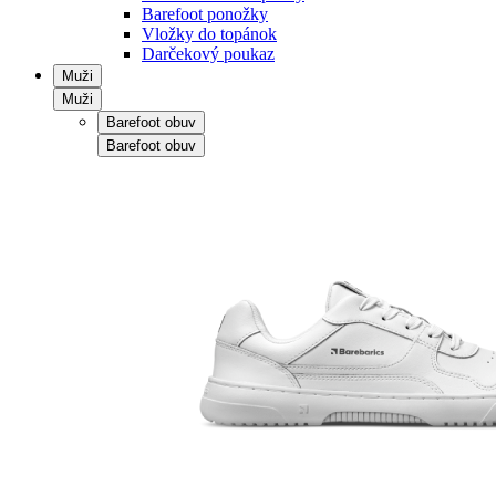
Barefoot ponožky
Vložky do topánok
Darčekový poukaz
Muži
Muži
Barefoot obuv
Barefoot obuv