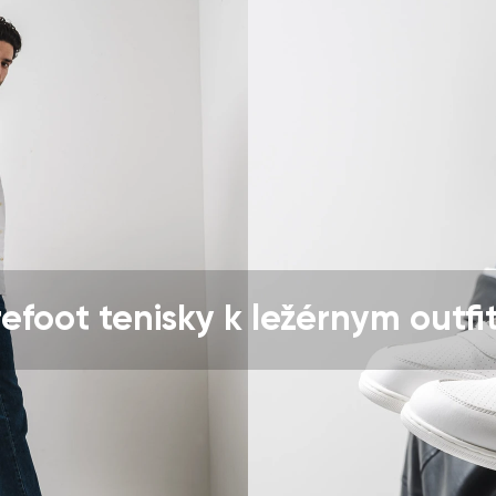
nie
Vyberte jazyk
pracovaním zadaných osobných údajov v zmysle
týchto podmienok
Zmeniť
pracovaním zadaných osobných údajov v zmysle
týchto podmienok
Pridať hodnotenie
efoot tenisky k ležérnym outf