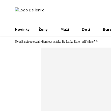
Novinky
Ženy
Muži
Deti
Bar
Úvod
Barefoot topánky
Barefoot tenisky Be Lenka Echo - All White
44