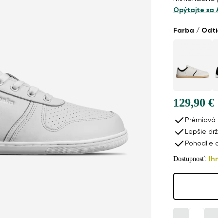
Opýtajte sa 
Farba / Odt
Produkty na rezerváciu
129,90 €
Barefoot tenisky Be Lenka Echo - All White
Prémiová 
Lepšie drž
129,90 €
Pohodlie 
Dostupnosť:
Ih
Predajňa: