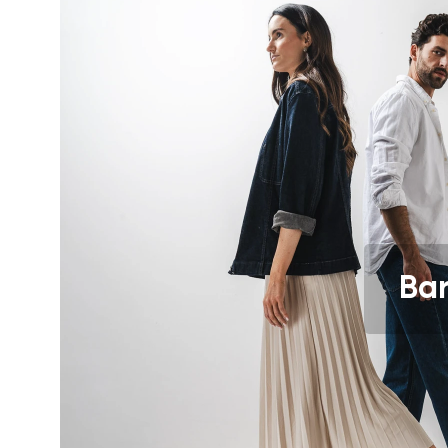
Textové hodnote
Súhlasím so s
Hodnotenie
Súhlasím so s
Bar