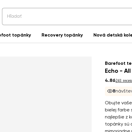
efoot topánky
Recovery topánky
Nová detská kol
Barefoot te
Echo - Al
4.86
241 recen
7
návštev
Obujte vaše
bielej farbe
najlepšie z 
topánky sú a
mimoriadne p