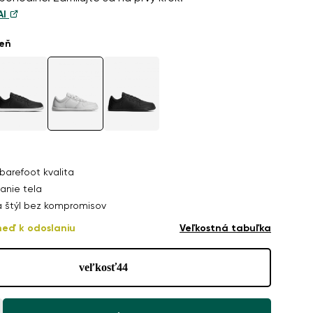
AI
ieň
barefoot kvalita
anie tela
a štýl bez kompromisov
neď k odoslaniu
Veľkostná tabuľka
veľkosť
44