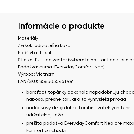
Informácie o produkte
Materiály:
Zvršok: udržateľná koža
Podšívka: textil
Stielka: PU + polyester (vyberateľná - antibakteriáln
Podošva: guma (EverydayComfort Neo)
Výroba: Vietnam
EAN/SKU: 8585055451769
barefoot topánky dokonale napodobňujú chode
naboso, presne tak, ako to vymyslela príroda
nadčasový dizajn ľahko kombinovateľných tenisi
udržateľnej kože
prešitá podošva EverydayComfort Neo pre max
komfort pri chôdzi