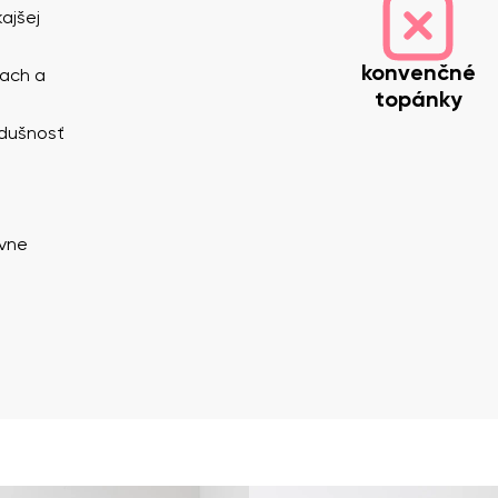
ajšej
konvenčné
pach a
topánky
edušnosť
ávne
zvisko
Váš e-mail
Variant
Zmeniť región
y
Vyberte krajinu dodania