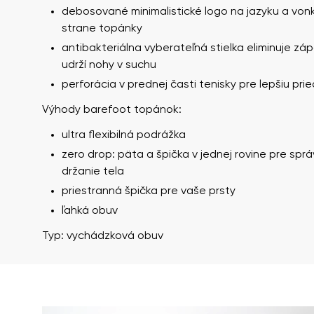
debosované minimalistické logo na jazyku a vonk
strane topánky
antibakteriálna vyberateľná stielka eliminuje zá
udrží nohy v suchu
perforácia v prednej časti tenisky pre lepšiu pri
Výhody barefoot topánok:
ultra flexibilná podrážka
zero drop: päta a špička v jednej rovine pre spr
Vaše meno a prie
Vaše meno
držanie tela
priestranná špička pre vaše prsty
ľahká obuv
Variant
Typ: vychádzková obuv
Číslo objednávk
Otázka