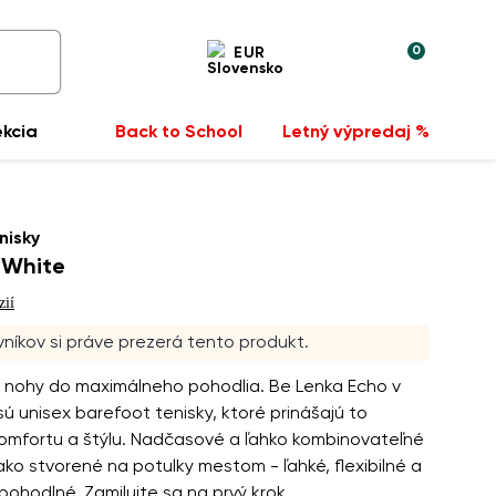
0
EUR
ekcia
Back to School
Letný výpredaj %
nisky
l White
zií
níkov si práve prezerá tento produkt.
 nohy do maximálneho pohodlia. Be Lenka Echo v
 sú unisex barefoot tenisky, ktoré prinášajú to
komfortu a štýlu. Nadčasové a ľahko kombinovateľné
ko stvorené na potulky mestom - ľahké, flexibilné a
ohodlné. Zamilujte sa na prvý krok.