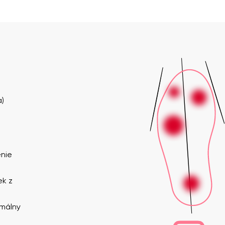
a)
nie
ek z
imálny