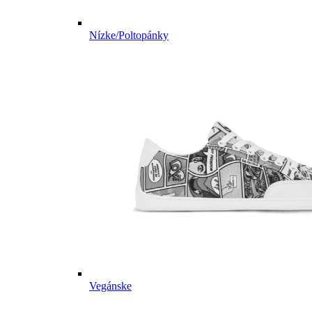
Nízke/Poltopánky
Vegánske