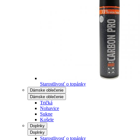
Starostlivosť o topánky
Dámske oblečenie
Dámske oblečenie
Tričká
Nohavice
Sukne
Košele
Doplnky
Doplnky
Starostlivosť o topánky