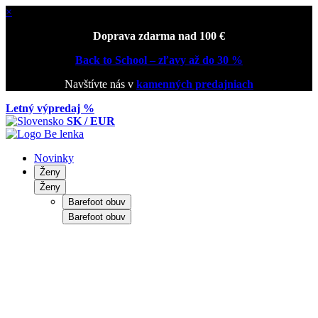
×
Doprava zdarma nad 100 €
Back to School – zľavy až do 30 %
Navštívte nás v
kamenných predajniach
Letný výpredaj %
SK / EUR
Novinky
Ženy
Ženy
Barefoot obuv
Barefoot obuv