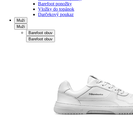
Barefoot ponožky
Vložky do topánok
Darčekový poukaz
Muži
Muži
Barefoot obuv
Barefoot obuv