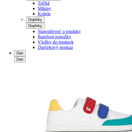
Tričká
Mikiny
Košele
Doplnky
Doplnky
Starostlivosť o topánky
Barefoot ponožky
Vložky do topánok
Darčekový poukaz
Deti
Deti