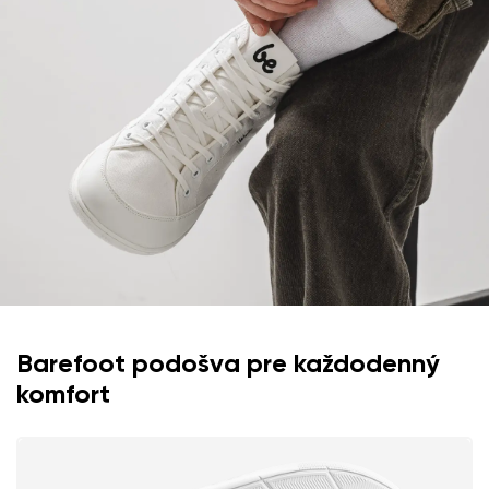
Hodnotenie
Zmeniť
Súhlasím so spracovaním zadaných osobných údajov v
zmysle
týchto podmienok
a ich zverejnením.
Súhlasím so spracovaním zadaných osobných údajov v
zmysle
týchto podmienok
a ich zverejnením.
Pridať hodnotenie
Barefoot podošva pre každodenný
komfort