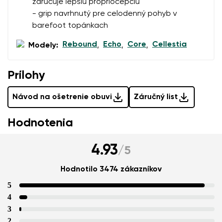
zaručuje lepšiu propriocepciu
- grip navrhnutý pre celodenný pohyb v
barefoot topánkach
Rebound
Echo
Core
Cellestia
Modely:
,
,
,
Prílohy
Návod na ošetrenie obuvi
Záručný list
Hodnotenia
4.93
/
5
Hodnotilo 3474 zákazníkov
5
4
3
2