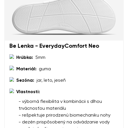
Be Lenka - EverydayComfort Neo
Hrúbka:
5mm
Materiál:
guma
Sezóna:
jar, leto, jeseň
Vlastnosti:
- výborná flexibilita v kombinácii s dlhou
trvácnosťou materiálu
- rešpektuje prirodzenú biomechaniku nohy
- dezén prispôsobený na odvádzanie vody