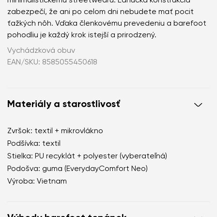
minimalistickému streetwearu. Ľahučká konštrukcia
zabezpečí, že ani po celom dni nebudete mať pocit
ťažkých nôh. Vďaka členkovému prevedeniu a barefoot
pohodliu je každý krok istejší a prirodzený.
Vychádzková obuv
EAN/SKU: 8585055450618
Materiály a starostlivosť
Zvršok: textil + mikrovlákno
Podšívka: textil
Stielka: PU recyklát + polyester (vyberateľná)
Podošva: guma (EverydayComfort Neo)
Výroba: Vietnam