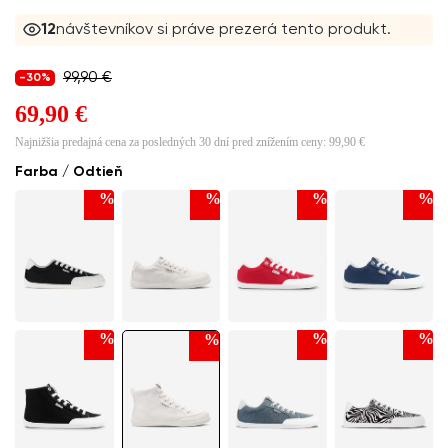
12
návštevníkov si práve prezerá tento produkt.
99,90 €
-30%
69,90 €
Najnižšia predajná cena za posledných 30 dní pred znížením ceny:
99,90 €
Farba / Odtieň
%
%
%
%
%
%
%
%