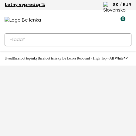
Letný výpredaj %
SK / EUR
-30%
0
Produkty na rezerváciu
Barefoot tenisky Be Lenka Rebound
- High Top - All White
69,90 €
Úvod
Barefoot topánky
Barefoot tenisky Be Lenka Rebound - High Top - All White
39
Predajňa: