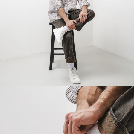
Vaše meno a priezvisko
Vaše meno
Variant
Váš e-mail
Zmeniť región
Číslo objednávky
Vyberte krajinu dodania
Variant
Textové hodnotenie
Vyberte jazyk
Otázka