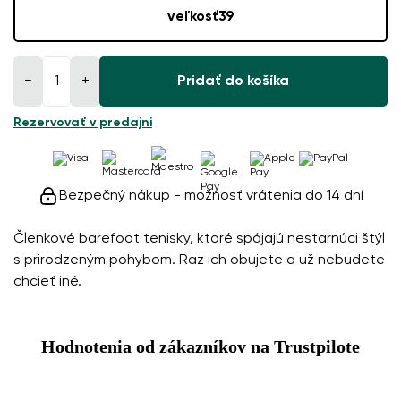
veľkosť
39
−
+
Pridať do košíka
Rezervovať v predajni
Bezpečný nákup - možnosť vrátenia do 14 dní
Členkové barefoot tenisky, ktoré spájajú nestarnúci štýl
s prirodzeným pohybom. Raz ich obujete a už nebudete
chcieť iné.
Hodnotenia od zákazníkov na Trustpilote