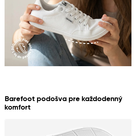
Hodnotenie
Zmeniť
Súhlasím so spracovaním zadaných osobných údajov v
zmysle
týchto podmienok
a ich zverejnením.
Súhlasím so spracovaním zadaných osobných údajov v
zmysle
týchto podmienok
a ich zverejnením.
Pridať hodnotenie
Barefoot podošva pre každodenný
komfort