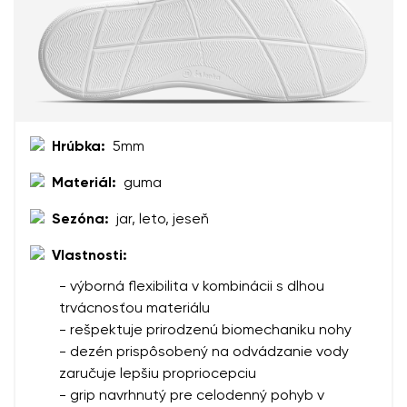
Hrúbka:
5mm
Materiál:
guma
Sezóna:
jar, leto, jeseň
Vlastnosti:
- výborná flexibilita v kombinácii s dlhou
trvácnosťou materiálu
- rešpektuje prirodzenú biomechaniku nohy
- dezén prispôsobený na odvádzanie vody
zaručuje lepšiu propriocepciu
- grip navrhnutý pre celodenný pohyb v