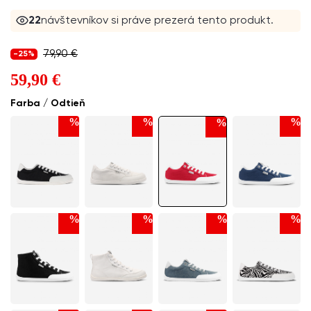
22
návštevníkov si práve prezerá tento produkt.
79,90 €
-25%
59,90 €
Farba / Odtieň
%
%
%
%
%
%
%
%