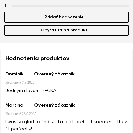
1
Pridať hodnotenie
Opýtať sa na produkt
Hodnotenia produktov
Dominik
Overený zákazník
Hodnotené
7.8.2026
Jedným slovom: PECKA
Martina
Overený zákazník
Hodnotené
28.9.2025
I was so glad to find such nice barefoot sneakers. They
fit perfectly!