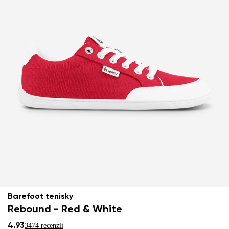
Barefoot tenisky
Rebound - Red & White
4.93
3474 recenzií