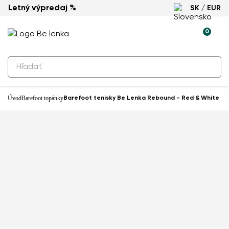
Letný výpredaj %
SK / EUR
-25%
0
Produkty na rezerváciu
Barefoot tenisky Be Lenka Rebound
- Red & White
59,90 €
Úvod
Barefoot topánky
Barefoot tenisky Be Lenka Rebound - Red & White
Predajňa: