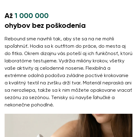
stimulačná podrážka s hrúbkou 5mm aktivuje
Až
nervové zakončenia chodidla
1 000 000
flexibilné materiály zabezpečujú lepšiu funkčnosť
ohybov bez poškodenia
svalov i šliach chodidla
Vaše meno a priezvisko
Rebound sme navrhli tak, aby ste sa na ne mohli
ľahkosť obuvi ako prevencia proti únave nôh
spoľahnúť. Hodia sa k outfitom do práce, do mesta aj
do fitka. Okrem dizajnu vás poteší aj ich funkčnosť, ktorú
Vaše meno
Variant
laboratórne testujeme. Vydržia milióny krokov, všetky
Váš e-mail
vaše aktivity aj celodenné nosenie. Flexibilná a
extrémne odolná podošva zvládne poctivé krokovanie
Zmeniť región
a kvalitný textil na zvršku drží tvar. Materiál nepraská ani
Číslo objednávky
sa nerozliepa, takže sa k nim môžete opakovane vracať
Vyberte krajinu dodania
Variant
sezónu za sezónou. Tenisky sú navyše ľahučké a
nekonečne pohodlné.
Textové hodnotenie
Vyberte jazyk
Otázka