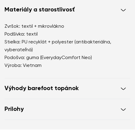
Materiály a starostlivosť
Zvršok: textil + mikrovlákno
Podšívka: textil
Stielka: PU recyklát + polyester (antibakteriálna,
vyberateľná)
Podošva: guma (EverydayComfort Neo)
Výroba: Vietnam
Výhody barefoot topánok
dokonale napodobňujú chôdzu naboso
Prílohy
anatomický tvar topánky poskytuje štedrý priestor
pre prsty
Návod na ošetrenie obuvi
Záručný list
nulový sklon podrážky zachová pätu a špičku v
jednej rovine pre správne držanie tela