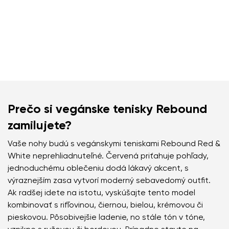
Prečo si vegánske tenisky Rebound
zamilujete?
Vaše nohy budú s vegánskymi teniskami Rebound Red &
White neprehliadnuteľné. Červená priťahuje pohľady,
jednoduchému oblečeniu dodá lákavý akcent, s
výraznejším zasa vytvorí moderný sebavedomý outfit.
Ak radšej idete na istotu, vyskúšajte tento model
kombinovať s rifľovinou, čiernou, bielou, krémovou či
pieskovou. Pôsobivejšie ladenie, no stále tón v tóne,