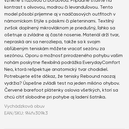
vznikne s ružovou či bordovou. Prípadne stavte na
kontrast s olivovou, modrou či levanduľovou. Tento
model pôsobí príjemne aj v nadčasových outfitoch v
námorníckom štýle s pásikmi či pleteninami. Textilný
zvršok doplnený mikrovláknom je priedušný, ľahko sa
ošetruje a zvládne aj časté nosenie. Materiál drží tvar,
nepraská ani sa nerozliepa, takže sa k svojim
obľúbeným teniskám môžete vracať sezónu za
sezónou. Oporu a možnosť prirodzeného pohybu vašim
nohám poskytne flexibilná podrážka EverydayComfort
Neo, ktorá rešpektuje anatomický tvar chodidiel.
Potrebujete ešte dôkaz, že tenisky Rebound naozaj
vydržia? Úspešne zvládli test na jeden milióno ohybov.
Červené barefoot plátenky oslovia všetkých, ktorí sa
chcú cítiť slobodne pri pohybe aj ladení šatníka.
Vychádzková obuv
EAN/SKU: 9l4fv309k3