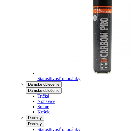
Starostlivosť o topánky
Dámske oblečenie
Dámske oblečenie
Tričká
Nohavice
Sukne
Košele
Doplnky
Doplnky
Starostlivosť o topánky