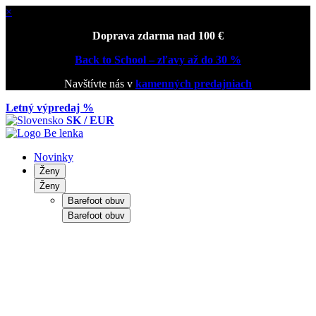
×
Doprava zdarma nad 100 €
Back to School – zľavy až do 30 %
Navštívte nás v
kamenných predajniach
Letný výpredaj %
SK / EUR
Novinky
Ženy
Ženy
Barefoot obuv
Barefoot obuv