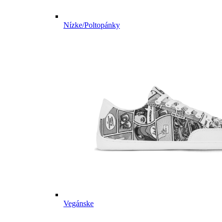
Nízke/Poltopánky
Vegánske