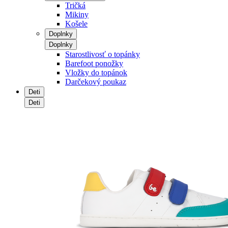
Tričká
Mikiny
Košele
Doplnky
Doplnky
Starostlivosť o topánky
Barefoot ponožky
Vložky do topánok
Darčekový poukaz
Deti
Deti