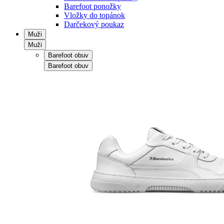
Barefoot ponožky
Vložky do topánok
Darčekový poukaz
Muži
Muži
Barefoot obuv
Barefoot obuv