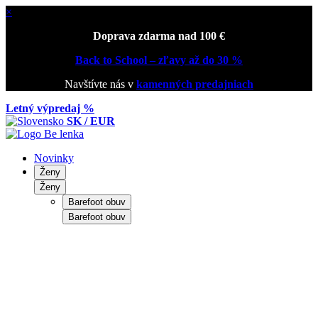
×
Doprava zdarma nad 100 €
Back to School – zľavy až do 30 %
Navštívte nás v
kamenných predajniach
Letný výpredaj %
SK / EUR
Novinky
Ženy
Ženy
Barefoot obuv
Barefoot obuv