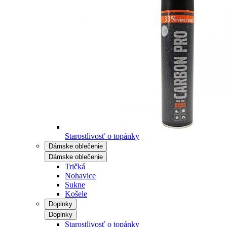
Starostlivosť o topánky
Dámske oblečenie
Dámske oblečenie
Tričká
Nohavice
Sukne
Košele
Doplnky
Doplnky
Starostlivosť o topánky