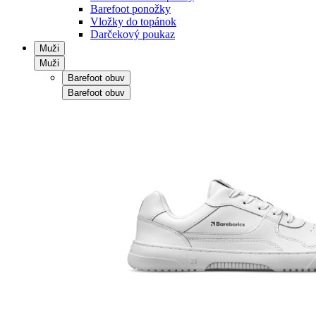
Barefoot ponožky
Vložky do topánok
Darčekový poukaz
Muži
Muži
Barefoot obuv
Barefoot obuv