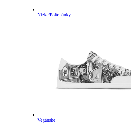
Nízke/Poltopánky
Vegánske