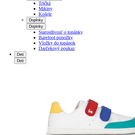
Tričká
Mikiny
Košele
Doplnky
Doplnky
Starostlivosť o topánky
Barefoot ponožky
Vložky do topánok
Darčekový poukaz
Deti
Deti