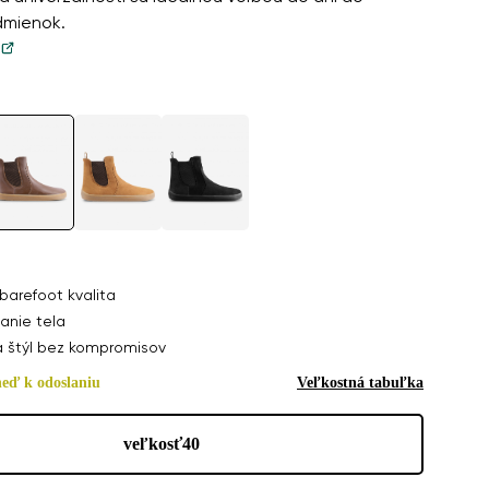
dmienok.
wn
barefoot kvalita
 €
anie tela
a štýl bez kompromisov
neď k odoslaniu
Veľkostná tabuľka
veľkosť
40