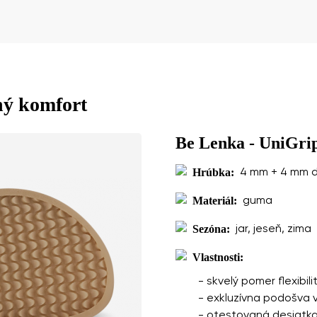
Vyberte jazyk
týchto podmienok
spracovaním zadaných osobných údajov v zmysle
Zmeniť
ný komfort
týchto podmienok
spracovaním zadaných osobných údajov v zmysle
Be Lenka - UniGri
Hrúbka:
4 mm + 4 mm 
Pridať hodnotenie
Materiál:
guma
Sezóna:
jar, jeseň, zima
Vlastnosti:
- skvelý pomer flexibil
- exkluzívna podošva 
- otestovaná desiatkam