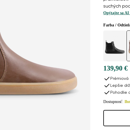
suchých po
Opýtajte sa AI
Farba / Odtieň
dukty na rezerváciu
139,90 €
Barefoot topánky Be Lenka Entice Neo - Dark Bro
Prémiová 
139,90
Lepšie drž
Pohodlie 
Dostupnosť:
Ih
edajňa: