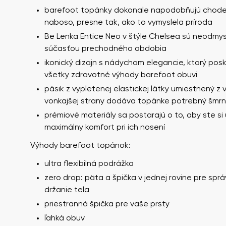
barefoot topánky dokonale napodobňujú chode
naboso, presne tak, ako to vymyslela príroda
Be Lenka Entice Neo v štýle Chelsea sú neodmys
súčasťou prechodného obdobia
ikonický dizajn s nádychom elegancie, ktorý pos
všetky zdravotné výhody barefoot obuvi
pásik z vypletenej elastickej látky umiestnený z v
vonkajšej strany dodáva topánke potrebný šmr
Vaše meno a priez
prémiové materiály sa postarajú o to, aby ste si u
Vaše meno
maximálny komfort pri ich nosení
Výhody barefoot topánok:
ultra flexibilná podrážka
Variant
Číslo objednáv
zero drop: päta a špička v jednej rovine pre spr
držanie tela
priestranná špička pre vaše prsty
Otázka
ľahká obuv
Textové hodnoteni