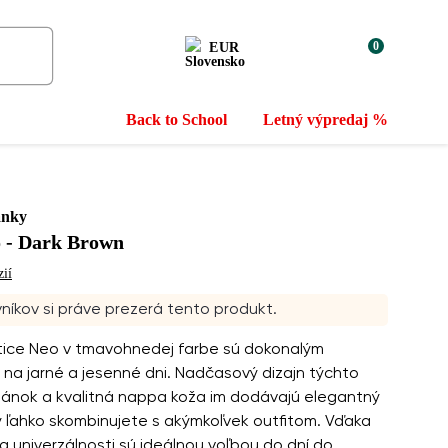
0
EUR
Back to School
Letný výpredaj %
ánky
o - Dark Brown
zií
níkov si práve prezerá tento produkt.
tice Neo v tmavohnedej farbe sú dokonalým
na jarné a jesenné dni. Nadčasový dizajn týchto
ánok a kvalitná nappa koža im dodávajú elegantný
ý ľahko skombinujete s akýmkoľvek outfitom. Vďaka
 a univerzálnosti sú ideálnou voľbou do dní do