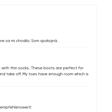
bre sa mi chodilo. Som spokojná.
s with thin socks. These boots are perfect for
n and take off. My toes have enough room which is
t empfehlenswert!