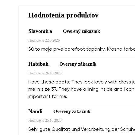
Hodnotenia produktov
Slavomíra
Overený zákazník
Hodnotené
22.3.2026
Sú to moje prvé barefoot topánky. Krásna farba,
Habibah
Overený zákazník
Hodnotené
26.10.2025
I love these boots. They look lovely with dress 
me in size 37. They have a lining inside and I c
important for me.
Nandi
Overený zákazník
Hodnotené
25.10.2025
Sehr gute Qualität und Verarbeitung der Schuh