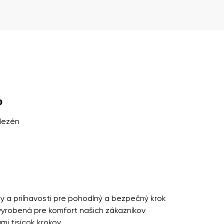
a ich zverejnením.
a ich zverejnením.
p
dezén
ity a priľnavosti pre pohodlný a bezpečný krok
vyrobená pre komfort našich zákazníkov
i tisícok krokov