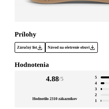
Prílohy
Záručný list
Návod na ošetrenie obuvi
Hodnotenia
4.88
5
/
5
4
3
2
Hodnotilo 2310 zákazníkov
1