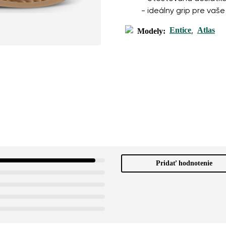
- ideálny grip pre va
Entice
Atlas
Modely:
,
Pridať hodnotenie