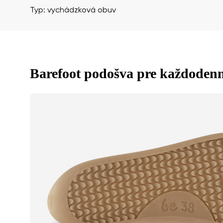
Typ: vychádzková obuv
Súhlasím so 
Hodnotenie
Barefoot podošva pre každoden
Súhlasím so 