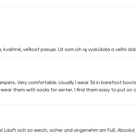
 kvalitné, veľkosť pasuje. Už som ich aj vyskúšala a veľmi do
jumpers. Very comfortable. Usually I wear 36 in barefoot boot
an wear them with socks for winter. I find them easy to put o
e! Läuft sich so weich, sicher und angenehm am Fuß. Absolu