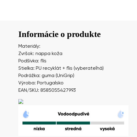
Informácie o produkte
Materiály:
Zvršok: nappa koža
Podšívka: flís
Stielka: PU recyklát + flis (vyberateľná)
Podrážka: guma (UniGrip)
Výroba: Portugalsko
EAN/SKU: 8585055427993