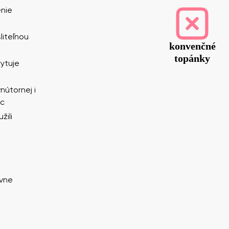
nie
liteľnou
konvenčné
topánky
kytuje
nútornej i
nc
visko
Váš e-mail
žili
Variant
Zmeniť región
ky
Vyberte krajinu dodania
ávne
e