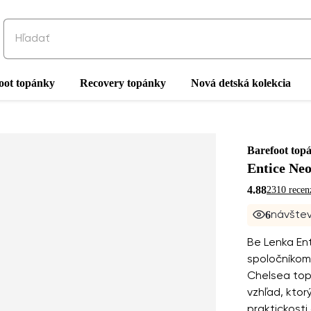
oot topánky
Recovery topánky
Nová detská kolekcia
Barefoot top
Entice Ne
4.88
2310 recen
7
návštev
Be Lenka En
spoločníkom 
Chelsea top
vzhľad, ktor
praktickosti