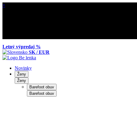
×
Letný výpredaj %
SK / EUR
Novinky
Ženy
Ženy
Barefoot obuv
Barefoot obuv