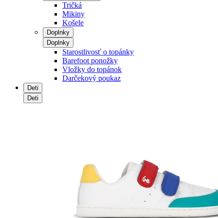
Tričká
Mikiny
Košele
Doplnky
Doplnky
Starostlivosť o topánky
Barefoot ponožky
Vložky do topánok
Darčekový poukaz
Deti
Deti