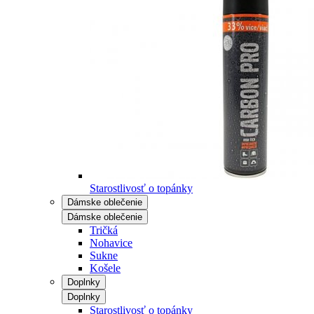
Starostlivosť o topánky
Dámske oblečenie
Dámske oblečenie
Tričká
Nohavice
Sukne
Košele
Doplnky
Doplnky
Starostlivosť o topánky