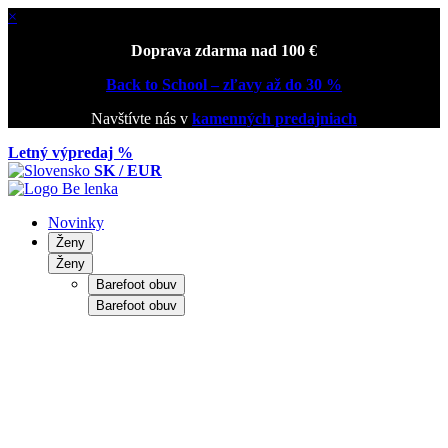
×
Doprava zdarma nad 100 €
Back to School – zľavy až do 30 %
Navštívte nás v
kamenných predajniach
Letný výpredaj %
SK / EUR
Novinky
Ženy
Ženy
Barefoot obuv
Barefoot obuv