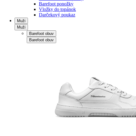
Barefoot ponožky
Vložky do topánok
Darčekový poukaz
Muži
Muži
Barefoot obuv
Barefoot obuv