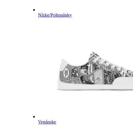
Nízke/Poltopánky
Vegánske