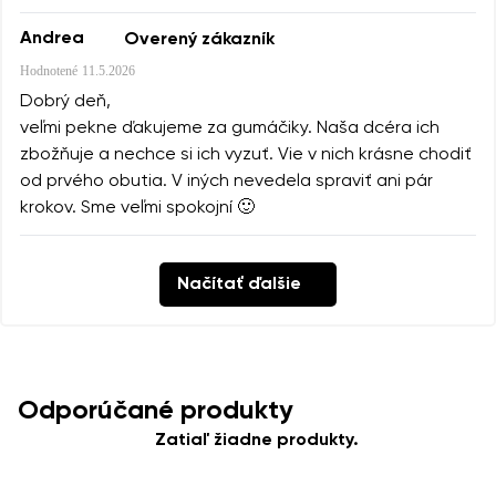
Andrea
Overený zákazník
Hodnotené
11.5.2026
Dobrý deň,
veľmi pekne ďakujeme za gumáčiky. Naša dcéra ich
zbožňuje a nechce si ich vyzuť. Vie v nich krásne chodiť
od prvého obutia. V iných nevedela spraviť ani pár
krokov. Sme veľmi spokojní 🙂
Načítať ďalšie
Odporúčané produkty
Zatiaľ žiadne produkty.