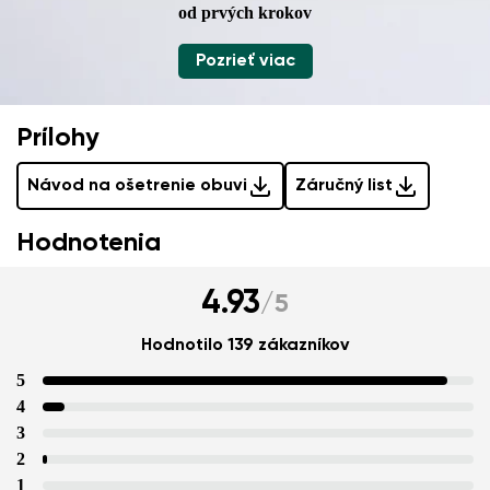
od prvých krokov
Pridať hodnotenie
Pozrieť viac
Prílohy
Návod na ošetrenie obuvi
Záručný list
Hodnotenia
4.93
/
5
Hodnotilo 139 zákazníkov
5
4
3
2
1