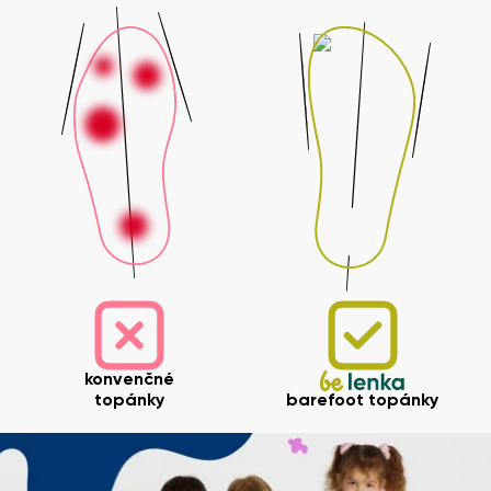
konvenčné
topánky
barefoot topánky
Vaše meno a priezvisko