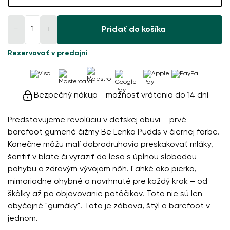
−
+
Pridať do košíka
Rezervovať v predajni
Bezpečný nákup - možnosť vrátenia do 14 dní
Predstavujeme revolúciu v detskej obuvi – prvé
barefoot gumené čižmy Be Lenka Pudds v čiernej farbe.
Konečne môžu malí dobrodruhovia preskakovať mláky,
šantiť v blate či vyraziť do lesa s úplnou slobodou
pohybu a zdravým vývojom nôh. Ľahké ako pierko,
mimoriadne ohybné a navrhnuté pre každý krok – od
škôlky až po objavovanie potôčikov. Toto nie sú len
obyčajné "gumáky". Toto je zábava, štýl a barefoot v
jednom.