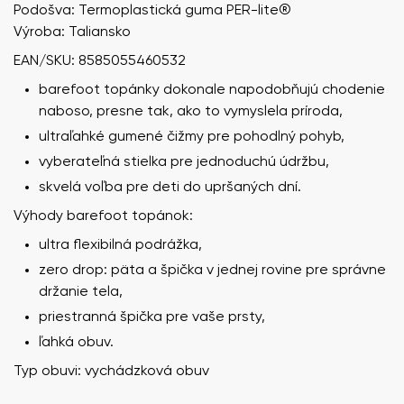
Podošva: Termoplastická guma PER-lite®️
Výroba: Taliansko
EAN/SKU: 8585055460532
barefoot topánky dokonale napodobňujú chodenie
naboso, presne tak, ako to vymyslela príroda,
ultraľahké gumené čižmy pre pohodlný pohyb,
vyberateľná stielka pre jednoduchú údržbu,
skvelá voľba pre deti do upršaných dní.
Výhody barefoot topánok:
ultra flexibilná podrážka,
zero drop: päta a špička v jednej rovine pre správne
držanie tela,
priestranná špička pre vaše prsty,
ľahká obuv.
Typ obuvi: vychádzková obuv