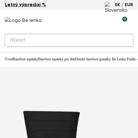
Letný výpredaj %
SK / EUR
0
Produkty na rezerváciu
Detské barefoot gumáky Be Lenka
Pudds - Black
39,90 €
Úvod
Barefoot topánky
Barefoot topánky pre deti
Detské barefoot gumáky Be Lenka Pudds -
Predajňa: