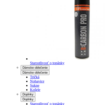
Starostlivosť o topánky
Dámske oblečenie
Dámske oblečenie
Tričká
Nohavice
Sukne
Košele
Doplnky
Doplnky
Starostlivosť o topánky