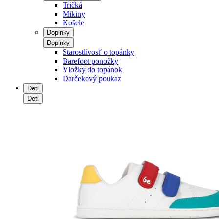
Tričká
Mikiny
Košele
Doplnky
Doplnky
Starostlivosť o topánky
Barefoot ponožky
Vložky do topánok
Darčekový poukaz
Deti
Deti