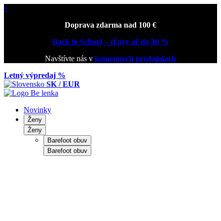
×
Doprava zdarma nad 100 €
Back to School – zľavy až do 30 %
Navštívte nás v
kamenných predajniach
Letný výpredaj %
SK / EUR
Novinky
Ženy
Ženy
Barefoot obuv
Barefoot obuv