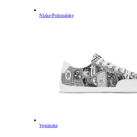
Nízke/Poltopánky
Vegánske