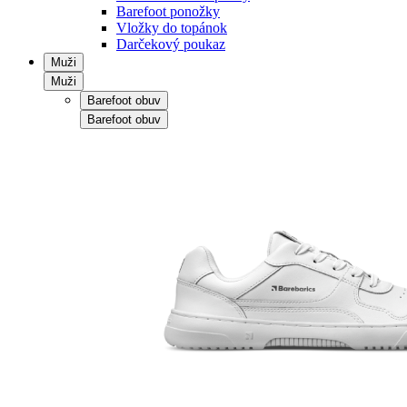
Barefoot ponožky
Vložky do topánok
Darčekový poukaz
Muži
Muži
Barefoot obuv
Barefoot obuv