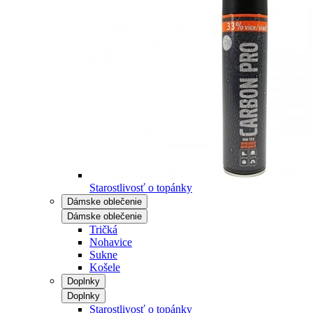
Starostlivosť o topánky
Dámske oblečenie
Dámske oblečenie
Tričká
Nohavice
Sukne
Košele
Doplnky
Doplnky
Starostlivosť o topánky