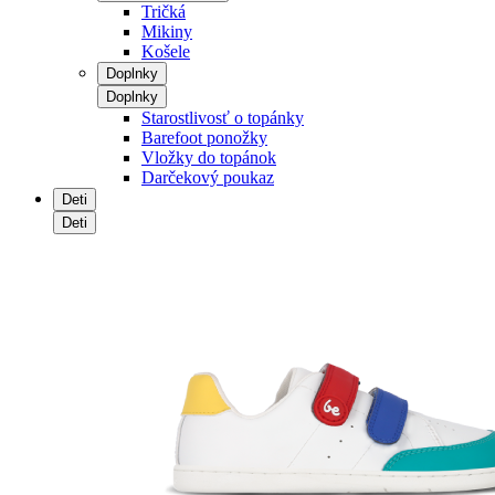
Tričká
Mikiny
Košele
Doplnky
Doplnky
Starostlivosť o topánky
Barefoot ponožky
Vložky do topánok
Darčekový poukaz
Deti
Deti