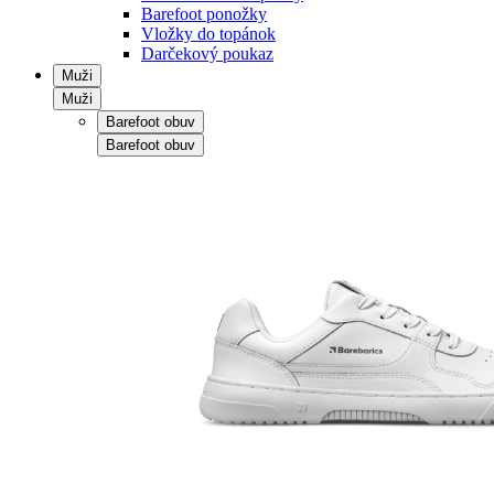
Barefoot ponožky
Vložky do topánok
Darčekový poukaz
Muži
Muži
Barefoot obuv
Barefoot obuv