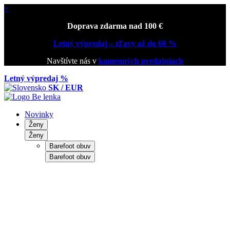
×
Doprava zdarma nad 100 €
Letný výpredaj – zľavy až do 60 %
Navštívte nás v
kamenných predajniach
Letný výpredaj %
SK / EUR
Novinky
Ženy
Ženy
Barefoot obuv
Barefoot obuv