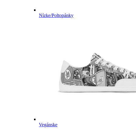
Nízke/Poltopánky
Vegánske