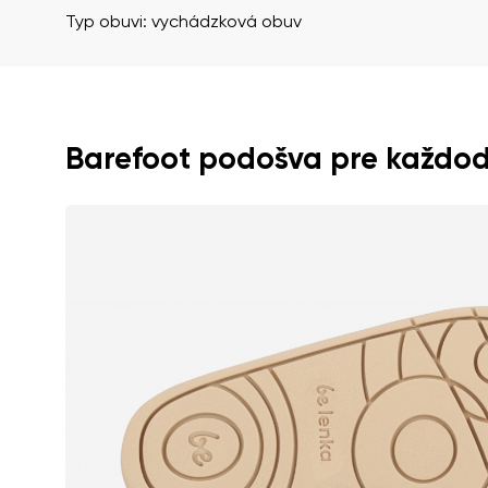
Textové hodnote
Typ obuvi: vychádzková obuv
Súhlasím so s
Hodnotenie
Barefoot podošva pre každo
Súhlasím so s