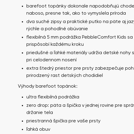
barefoot topánky dokonale napodobňujú chode
naboso, presne tak, ako to vymyslela príroda
dva suché zipsy a praktické putko na päte aj jaz
rýchle a pohodlné obúvanie
flexibilná 5 mm podrážka PebbleComfort Kids sa
prispôsobí každému kroku
priedušné a ľahké materiály udržia detské nohy s
pri celodennom nosení
Vaše meno a prie
extra štedrý priestor pre prsty zabezpečuje poh
Vaše meno
prirodzený rast detských chodidiel
Výhody barefoot topánok:
ultra flexibilná podrážka
Variant
Číslo objednávk
zero drop: päta a špička v jednej rovine pre spr
držanie tela
priestranná špička pre vaše prsty
Otázka
ľahká obuv