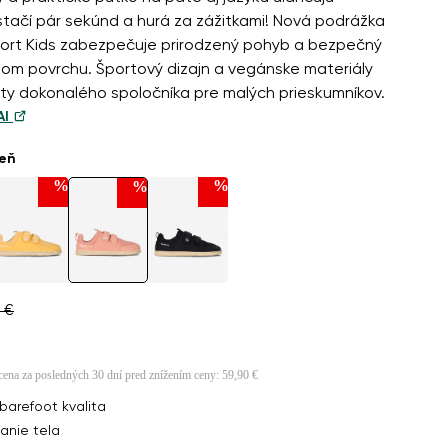
stačí pár sekúnd a hurá za zážitkami! Nová podrážka
rt Kids zabezpečuje prirodzený pohyb a bezpečný
dom povrchu. Športový dizajn a vegánske materiály
nty dokonalého spoločníka pre malých prieskumníkov.
AI
ieň
%
%
%
al Pink
44,90 €
 €
 cena za posledných 30 dní pred znížením ceny:
59,90 €
barefoot kvalita
anie tela