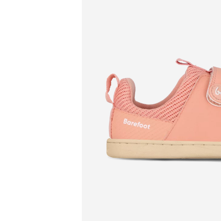
Produkt
Predajň