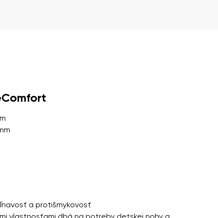
a ich zverejnením.
a ich zverejnením.
eComfort
mm
 mm
priľnavosť a protišmykovosť
imi vlastnosťami dbá na potreby detskej nohy a