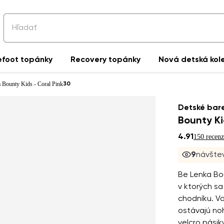
efoot topánky
Recovery topánky
Nová detská kol
a Bounty Kids - Coral Pink
30
Detské bare
Bounty Ki
4.91
150 recenz
8
návštev
Be Lenka Bou
v ktorých s
chodníku. Vď
ostávajú noh
velcro pásik