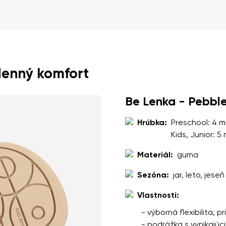
nie
Vyberte jazyk
pracovaním zadaných osobných údajov v zmysle
týchto podmienok
Zmeniť
denný komfort
pracovaním zadaných osobných údajov v zmysle
týchto podmienok
Be Lenka - Pebbl
Hrúbka:
Preschool: 4 
Pridať hodnotenie
Kids, Junior: 5
Materiál:
guma
Sezóna:
jar, leto, jeseň
Vlastnosti:
- výborná flexibilita, 
- podrážka s vynikajúc