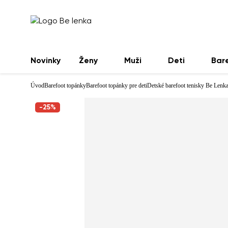
Novinky
Ženy
Muži
Deti
Bar
Úvod
Barefoot topánky
Barefoot topánky pre deti
Detské barefoot tenisky Be Lenk
-25%