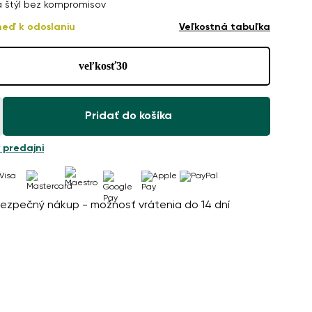
a štýl bez kompromisov
neď k odoslaniu
Veľkostná tabuľka
veľkosť
30
Pridať do košíka
 predajni
ezpečný nákup - možnosť vrátenia do 14 dní