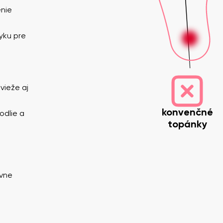
nie
yku pre
vieže aj
zvisko
Váš e-mail
konvenčné
odlie a
Variant
topánky
Zmeniť región
y
Vyberte krajinu dodania
ávne