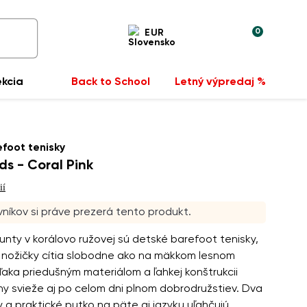
0
EUR
ekcia
Back to School
Letný výpredaj %
foot tenisky
ds - Coral Pink
ií
níkov si práve prezerá tento produkt.
nty v korálovo ružovej sú detské barefoot tenisky,
a nožičky cítia slobodne ako na mäkkom lesnom
aka priedušným materiálom a ľahkej konštrukcii
y svieže aj po celom dni plnom dobrodružstiev. Dva
y a praktické putko na päte aj jazyku uľahčujú