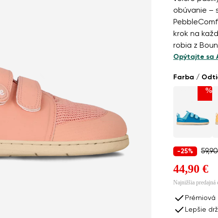
obúvanie – 
PebbleComfo
krok na kaž
robia z Bou
Opýtajte sa 
Farba / Odt
%
y na rezerváciu
Detské barefoot tenisky Be Lenka Bounty Kids - Cor
59,90
-25%
44,90 €
Najnižšia predajná
a:
Prémiová 
Lepšie drž