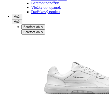
Barefoot ponožky
Vložky do topánok
Darčekový poukaz
Muži
Muži
Barefoot obuv
Barefoot obuv