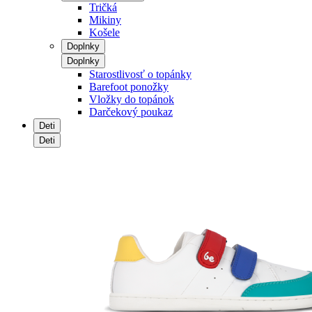
Tričká
Mikiny
Košele
Doplnky
Doplnky
Starostlivosť o topánky
Barefoot ponožky
Vložky do topánok
Darčekový poukaz
Deti
Deti