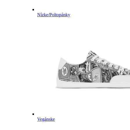
Nízke/Poltopánky
Vegánske