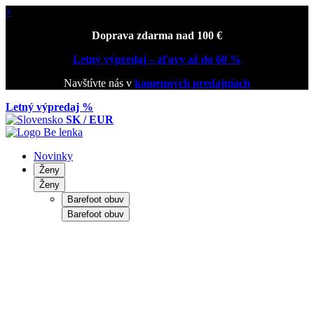
×
Doprava zdarma nad 100 €
Letný výpredaj – zľavy až do 60 %
Navštívte nás v
kamenných predajniach
Letný výpredaj %
SK / EUR
Novinky
Ženy
Ženy
Barefoot obuv
Barefoot obuv