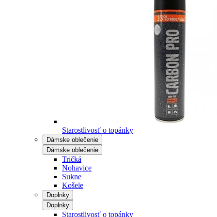
Starostlivosť o topánky
Dámske oblečenie
Dámske oblečenie
Tričká
Nohavice
Sukne
Košele
Doplnky
Doplnky
Starostlivosť o topánky