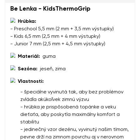
Be Lenka - KidsThermoGrip
Hrúbka:
- Preschool 5,5 mm (2 mm + 3,5 mm výstupky)
- Kids 6,5 mm (2,5 mm + 4 mm výstupky)
- Junior 7 mm (2,5 mm + 4,5 mm výstupky)
Vaše meno a priezvisko
Materiál:
guma
Vaše meno
Variant
Sezóna:
jeseň, zima
Váš e-mail
Vlastnosti:
- špeciálne vyvinutá tak, aby bez problémov
Zmeniť región
zvládla akúkoľvek zimnú výzvu
Číslo objednávky
Vyberte krajinu dodania
- hrúbka je prispôsobená topánke a veku
Variant
dieťaťa, aby poskytla maximálny komfort a
stabilitu
- jedinečný vzor dezénu, vyvinutý našim tímom,
Textové hodnotenie
pevne drží na zimnom povrchu aj v nerovnom
Vyberte jazyk