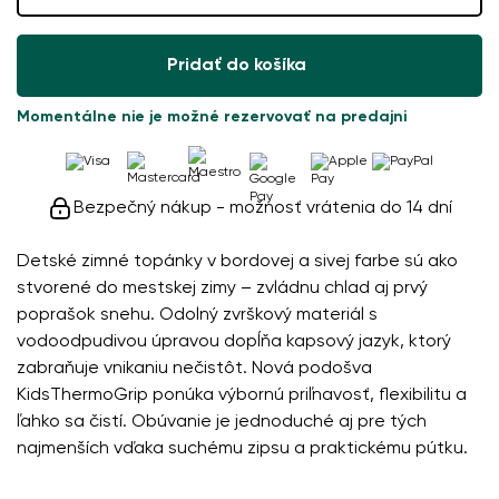
Pridať do košíka
Momentálne nie je možné rezervovať na predajni
Bezpečný nákup - možnosť vrátenia do 14 dní
Detské zimné topánky v bordovej a sivej farbe sú ako
stvorené do mestskej zimy – zvládnu chlad aj prvý
poprašok snehu. Odolný zvrškový materiál s
vodoodpudivou úpravou dopĺňa kapsový jazyk, ktorý
zabraňuje vnikaniu nečistôt. Nová podošva
KidsThermoGrip ponúka výbornú priľnavosť, flexibilitu a
ľahko sa čistí. Obúvanie je jednoduché aj pre tých
najmenších vďaka suchému zipsu a praktickému pútku.