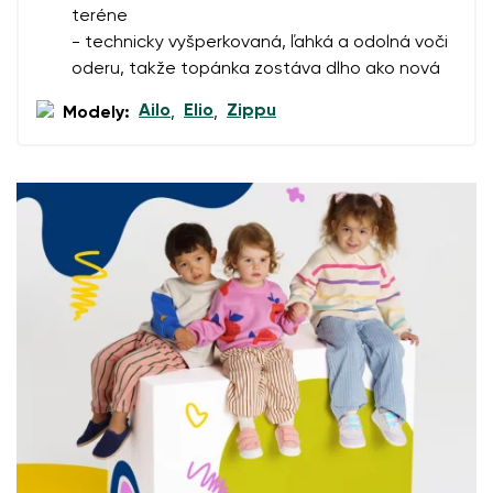
Otázka
teréne
- technicky vyšperkovaná, ľahká a odolná voči
oderu, takže topánka zostáva dlho ako nová
Hodnotenie
Ailo
Elio
Zippu
Modely:
,
,
Zmeniť
Súhlasím so spracovaním zadaných osobných údajov v
zmysle
týchto podmienok
a ich zverejnením.
Súhlasím so spracovaním zadaných osobných údajov v
zmysle
týchto podmienok
a ich zverejnením.
Pridať hodnotenie