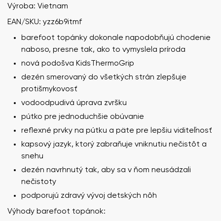
Výroba: Vietnam
EAN/SKU: yzz6b9itmf
barefoot topánky dokonale napodobňujú chodenie
naboso, presne tak, ako to vymyslela príroda
nová podošva KidsThermoGrip
dezén smerovaný do všetkých strán zlepšuje
protišmykovosť
vodoodpudivá úprava zvršku
pútko pre jednoduchšie obúvanie
reflexné prvky na pútku a päte pre lepšiu viditeľnosť
kapsový jazyk, ktorý zabraňuje vniknutiu nečistôt a
snehu
dezén navrhnutý tak, aby sa v ňom neusádzali
nečistoty
podporujú zdravý vývoj detských nôh
Výhody barefoot topánok: