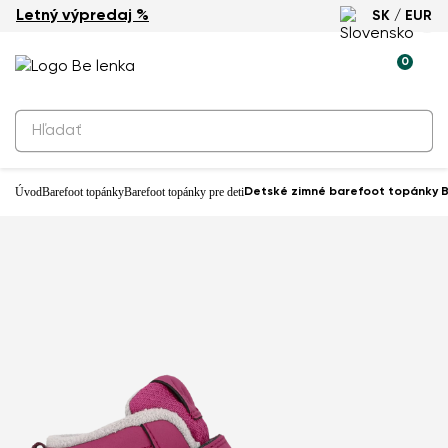
Letný výpredaj %
SK / EUR
Vodeodolné
0
Produkty na rezerváciu
Detské zimné barefoot topánky Be
Lenka Zippu Preschool - Berry &
Grey
79,90 €
Úvod
Barefoot topánky
Barefoot topánky pre deti
Detské zimné barefoot topánky B
Predajňa: