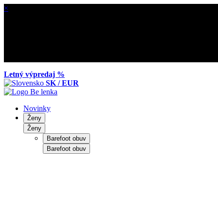
×
Letný výpredaj %
SK / EUR
Novinky
Ženy
Ženy
Barefoot obuv
Barefoot obuv