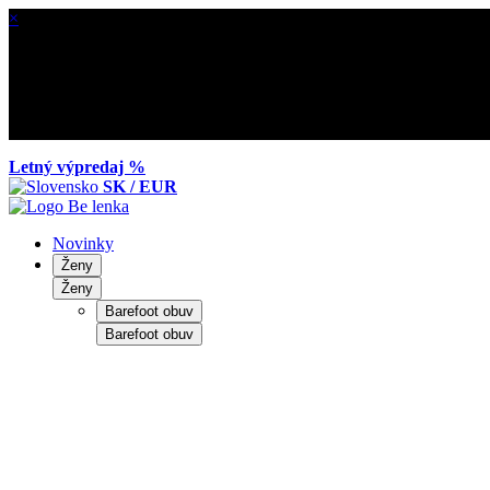
×
Letný výpredaj %
SK / EUR
Novinky
Ženy
Ženy
Barefoot obuv
Barefoot obuv