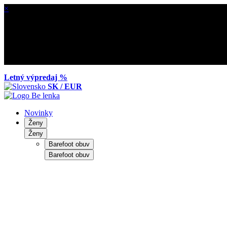
×
Letný výpredaj %
SK / EUR
Novinky
Ženy
Ženy
Barefoot obuv
Barefoot obuv