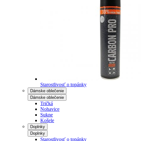
Starostlivosť o topánky
Dámske oblečenie
Dámske oblečenie
Tričká
Nohavice
Sukne
Košele
Doplnky
Doplnky
Starostlivosť o topánky