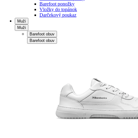
Barefoot ponožky
Vložky do topánok
Darčekový poukaz
Muži
Muži
Barefoot obuv
Barefoot obuv