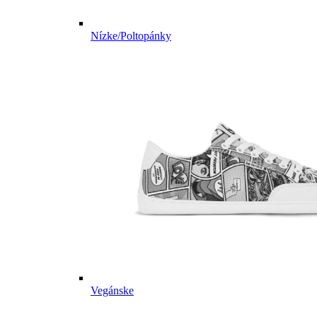
Nízke/Poltopánky
Vegánske