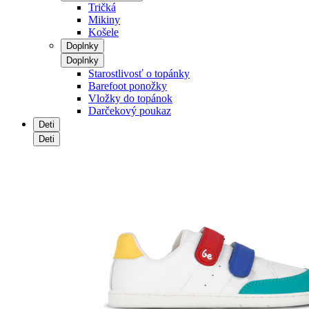
Tričká
Mikiny
Košele
Doplnky
Doplnky
Starostlivosť o topánky
Barefoot ponožky
Vložky do topánok
Darčekový poukaz
Deti
Deti