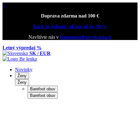
×
Doprava zdarma nad 100 €
Back to School – zľavy až do 30 %
Navštívte nás v
kamenných predajniach
Letný výpredaj %
SK / EUR
Novinky
Ženy
Ženy
Barefoot obuv
Barefoot obuv