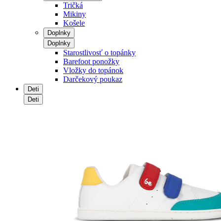
Tričká
Mikiny
Košele
Doplnky
Doplnky
Starostlivosť o topánky
Barefoot ponožky
Vložky do topánok
Darčekový poukaz
Deti
Deti