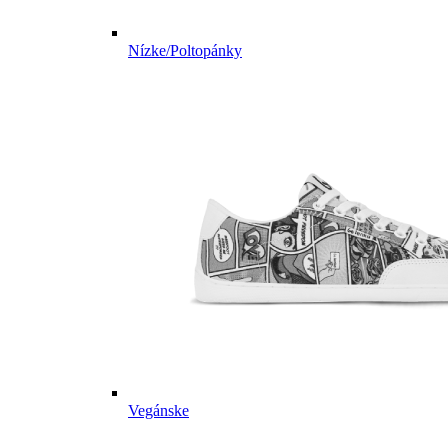
Nízke/Poltopánky
Vegánske