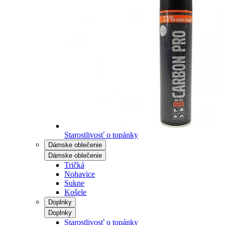
Starostlivosť o topánky
Dámske oblečenie
Dámske oblečenie
Tričká
Nohavice
Sukne
Košele
Doplnky
Doplnky
Starostlivosť o topánky