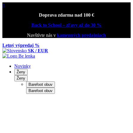
×
Doprava zdarma nad 100 €
Back to School – zľavy až do 30 %
Navštívte nás v
kamenných predajniach
Letný výpredaj %
SK / EUR
Novinky
Ženy
Ženy
Barefoot obuv
Barefoot obuv