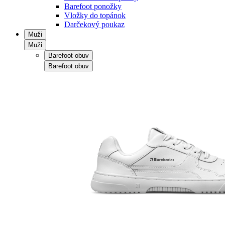
Barefoot ponožky
Vložky do topánok
Darčekový poukaz
Muži
Muži
Barefoot obuv
Barefoot obuv