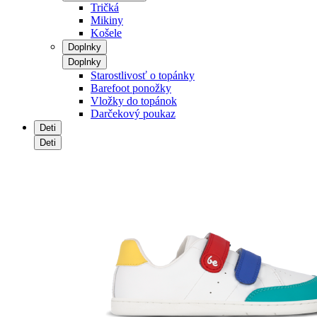
Tričká
Mikiny
Košele
Doplnky
Doplnky
Starostlivosť o topánky
Barefoot ponožky
Vložky do topánok
Darčekový poukaz
Deti
Deti