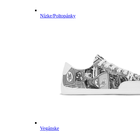
Nízke/Poltopánky
Vegánske