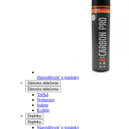
Starostlivosť o topánky
Dámske oblečenie
Dámske oblečenie
Tričká
Nohavice
Sukne
Košele
Doplnky
Doplnky
Starostlivosť o topánky