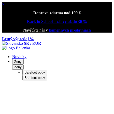
×
Doprava zdarma nad 100 €
Back to School – zľavy až do 30 %
Navštívte nás v
kamenných predajniach
Letný výpredaj %
SK / EUR
Novinky
Ženy
Ženy
Barefoot obuv
Barefoot obuv