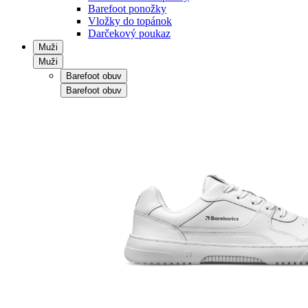
Barefoot ponožky
Vložky do topánok
Darčekový poukaz
Muži
Muži
Barefoot obuv
Barefoot obuv