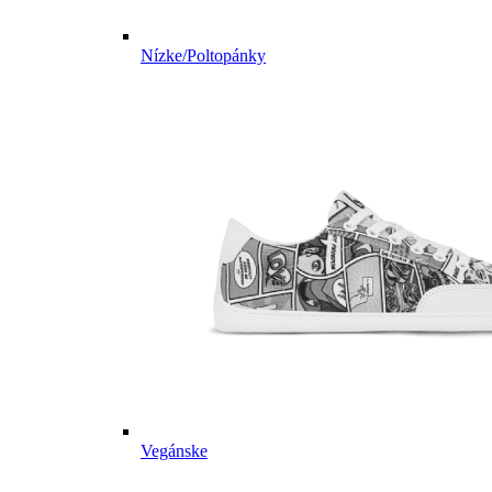
Nízke/Poltopánky
Vegánske