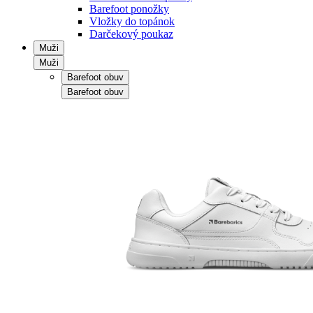
Barefoot ponožky
Vložky do topánok
Darčekový poukaz
Muži
Muži
Barefoot obuv
Barefoot obuv