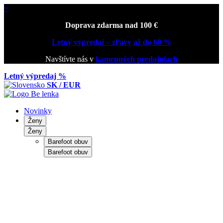
×
Doprava zdarma nad 100 €
Letný výpredaj – zľavy až do 60 %
Navštívte nás v
kamenných predajniach
Letný výpredaj %
SK / EUR
Novinky
Ženy
Ženy
Barefoot obuv
Barefoot obuv