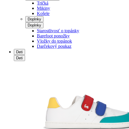
Tričká
Mikiny
Košele
Doplnky
Doplnky
Starostlivosť o topánky
Barefoot ponožky
Vložky do topánok
Darčekový poukaz
Deti
Deti