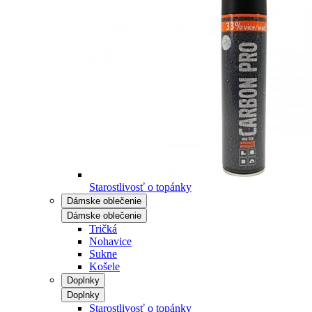
Starostlivosť o topánky
Dámske oblečenie
Dámske oblečenie
Tričká
Nohavice
Sukne
Košele
Doplnky
Doplnky
Starostlivosť o topánky