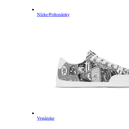
Nízke/Poltopánky
Vegánske