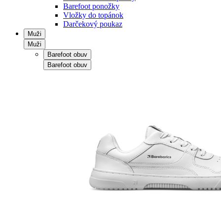
Barefoot ponožky
Vložky do topánok
Darčekový poukaz
Muži
Muži
Barefoot obuv
Barefoot obuv