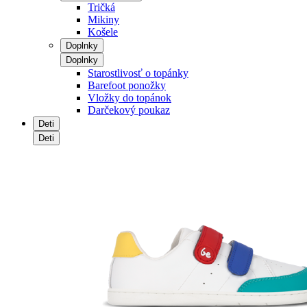
Tričká
Mikiny
Košele
Doplnky
Doplnky
Starostlivosť o topánky
Barefoot ponožky
Vložky do topánok
Darčekový poukaz
Deti
Deti