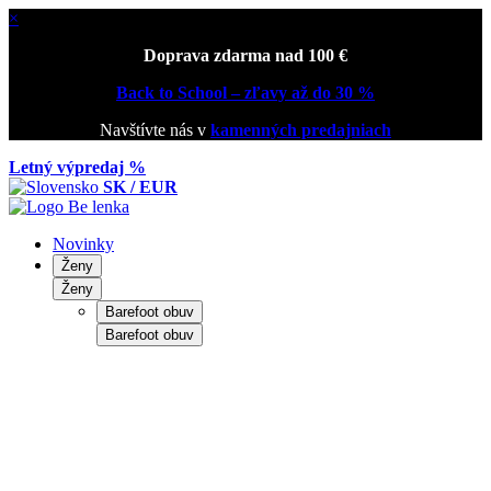
×
Doprava zdarma nad 100 €
Back to School – zľavy až do 30 %
Navštívte nás v
kamenných predajniach
Letný výpredaj %
SK / EUR
Novinky
Ženy
Ženy
Barefoot obuv
Barefoot obuv