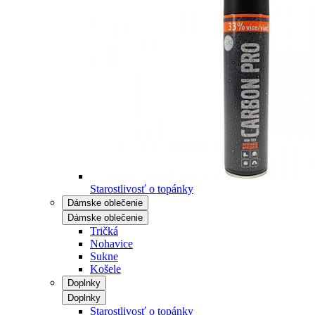
Starostlivosť o topánky
Dámske oblečenie
Dámske oblečenie
Tričká
Nohavice
Sukne
Košele
Doplnky
Doplnky
Starostlivosť o topánky